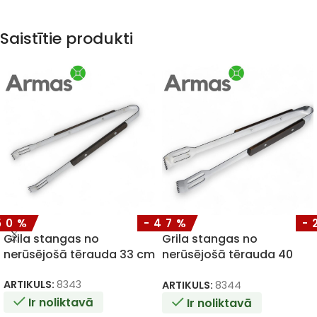
Saistītie produkti
50%
-47%
-
Grila stangas no
Grila stangas no
nerūsējošā tērauda 33 cm
nerūsējošā tērauda 40
cm
ARTIKULS:
8343
ARTIKULS:
8344
Ir noliktavā
Ir noliktavā