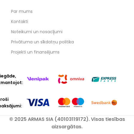
Par mums
Kontakti
Noteikumi un nosacījumi
Privātuma un sīkdatņu politika
Projekti un finansējums
iegāde,
zmantojot:
roši
aksājumi:
© 2025 ARMAS SIA (40103119172). Visas tiesības
aizsargātas.