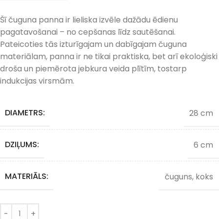
Šī čuguna panna ir lieliska izvēle dažādu ēdienu
pagatavošanai – no cepšanas līdz sautēšanai.
Pateicoties tās izturīgajam un dabīgajam čuguna
materiālam, panna ir ne tikai praktiska, bet arī ekoloģiski
droša un piemērota jebkura veida plītīm, tostarp
indukcijas virsmām.
DIAMETRS:
28 cm
DZIĻUMS:
6 cm
MATERIĀLS:
čuguns, koks