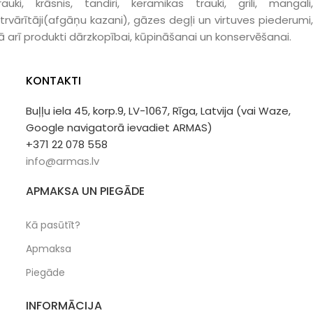
rauki, krāsnis, tandiri, keramikas trauki, grili, mangali,
trvārītāji(afgāņu kazani), gāzes degļi un virtuves piederumi,
ā arī produkti dārzkopībai, kūpināšanai un konservēšanai.
KONTAKTI
Buļļu iela 45, korp.9, LV-1067, Rīga, Latvija (vai Waze,
Google navigatorā ievadiet ARMAS)
+371 22 078 558
info@armas.lv
APMAKSA UN PIEGĀDE
Kā pasūtīt?
Apmaksa
Piegāde
INFORMĀCIJA