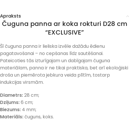
Apraksts
Čuguna panna ar koka rokturi D28 cm
“EXCLUSIVE”
Šī čuguna panna ir lieliska izvēle dažādu ēdienu
pagatavošanai – no cepšanas līdz sautēšanai.
Pateicoties tās izturīgajam un dabīgajam čuguna
materiālam, panna ir ne tikai praktiska, bet arī ekoloģiski
droša un piemērota jebkura veida plītīm, tostarp
indukcijas virsmām.
Diametrs:
28 cm;
Dziļums:
6 cm;
Biezums:
4 mm;
Materiāls:
čuguns, koks.