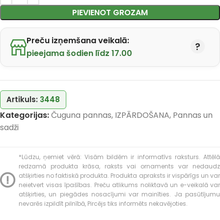
PIEVIENOT GROZAM
Preču izņemšana veikalā:
pieejama šodien līdz 17.00
Artikuls:
3448
Kategorijas:
Čuguna pannas
,
IZPĀRDOŠANA
,
Pannas un
sadži
*Lūdzu, ņemiet vērā: Visām bildēm ir informatīvs raksturs. Attēlā
redzamā produkta krāsa, raksts vai ornaments var nedaudz
atšķirties no faktiskā produkta. Produkta apraksts ir vispārīgs un var
neietvert visas īpašības. Preču atlikums noliktavā un e-veikalā var
atšķirties, un piegādes nosacījumi var mainīties. Ja pasūtījumu
nevarēs izpildīt pilnībā, Pircējs tiks informēts nekavējoties.