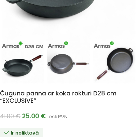
Čuguna panna ar koka rokturi D28 cm
“EXCLUSIVE”
25.00
€
41.00
€
iesk.PVN
Ir noliktavā