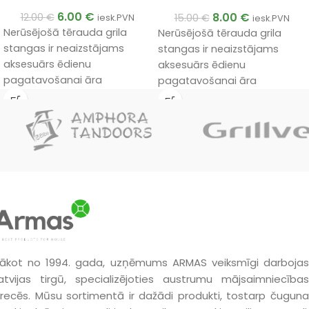
6.00
€
8.00
€
12.00
€
15.00
€
iesk.PVN
iesk.PVN
Nerūsējošā tērauda grila
Nerūsējošā tērauda grila
stangas ir neaizstājams
stangas ir neaizstājams
aksesuārs ēdienu
aksesuārs ēdienu
pagatavošanai āra
pagatavošanai āra
apstākļos.
apstākļos.
ākot no 1994. gada, uzņēmums ARMAS veiksmīgi darbojas
atvijas tirgū, specializējoties austrumu mājsaimniecības
recēs. Mūsu sortimentā ir dažādi produkti, tostarp čuguna