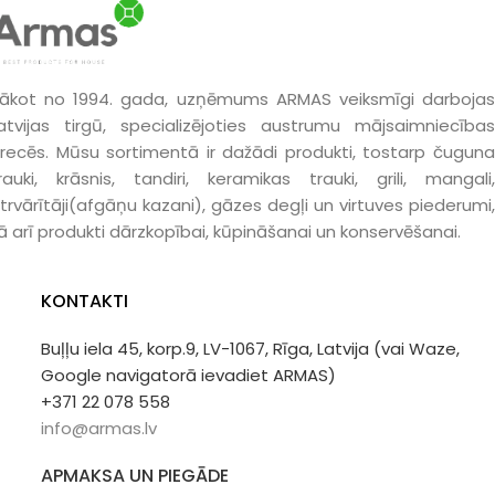
ākot no 1994. gada, uzņēmums ARMAS veiksmīgi darbojas
atvijas tirgū, specializējoties austrumu mājsaimniecības
recēs. Mūsu sortimentā ir dažādi produkti, tostarp čuguna
rauki, krāsnis, tandiri, keramikas trauki, grili, mangali,
trvārītāji(afgāņu kazani), gāzes degļi un virtuves piederumi,
ā arī produkti dārzkopībai, kūpināšanai un konservēšanai.
KONTAKTI
Buļļu iela 45, korp.9, LV-1067, Rīga, Latvija (vai Waze,
Google navigatorā ievadiet ARMAS)
+371 22 078 558
info@armas.lv
APMAKSA UN PIEGĀDE