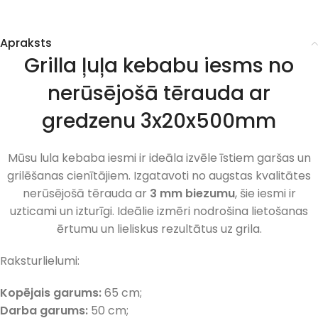
Apraksts
Grilla ļuļa kebabu iesms no
nerūsējošā tērauda ar
gredzenu 3x20x500mm
Mūsu lula kebaba iesmi ir ideāla izvēle īstiem garšas un
grilēšanas cienītājiem. Izgatavoti no augstas kvalitātes
nerūsējošā tērauda ar
3 mm biezumu
, šie iesmi ir
uzticami un izturīgi. Ideālie izmēri nodrošina lietošanas
ērtumu un lieliskus rezultātus uz grila.
Raksturlielumi:
Kopējais garums:
65 cm;
Darba garums:
50 cm;