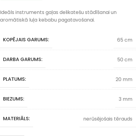
Ideāls instruments gaļas delikatešu stādīšanai un
aromātiskā luļa kebabu pagatavošanai.
KOPĒJAIS GARUMS:
65 cm
DARBA GARUMS:
50 cm
PLATUMS:
20 mm
BIEZUMS:
3 mm
MATERIĀLS:
nerūsējošais tērauds