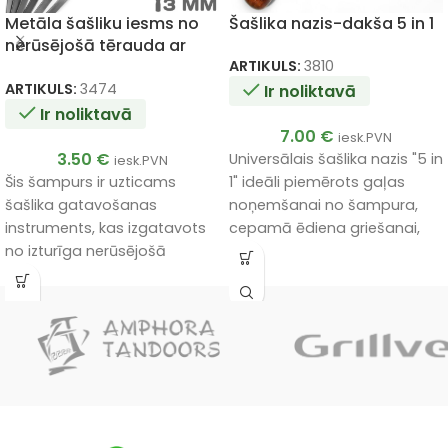
Metāla šašliku iesms no
Šašlika nazis-dakša 5 in 1
nerūsējošā tērauda ar
gredzenu 3x12x500mm
ARTIKULS:
3810
ARTIKULS:
3474
Ir noliktavā
Ir noliktavā
7.00
€
iesk.PVN
3.50
€
Universālais šašlika nazis "5 in
iesk.PVN
Šis šampurs ir uzticams
1" ideāli piemērots gaļas
šašlika gatavošanas
noņemšanai no šampura,
instruments, kas izgatavots
cepamā ēdiena griešanai,
no izturīga nerūsējošā
iesmu tīrīšanai, kā arī
tērauda.
aprīkots ar dakšiņu un
pudeļu attaisāmo.