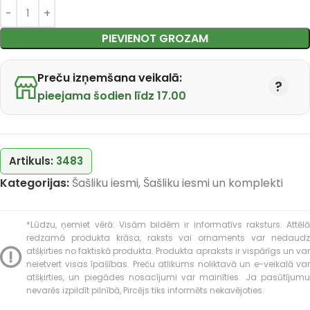
PIEVIENOT GROZAM
Preču izņemšana veikalā:
pieejama šodien līdz 17.00
Artikuls:
3483
Kategorijas:
Šašliku iesmi
,
Šašliku iesmi un komplekti
*Lūdzu, ņemiet vērā: Visām bildēm ir informatīvs raksturs. Attēlā
redzamā produkta krāsa, raksts vai ornaments var nedaudz
atšķirties no faktiskā produkta. Produkta apraksts ir vispārīgs un var
neietvert visas īpašības. Preču atlikums noliktavā un e-veikalā var
atšķirties, un piegādes nosacījumi var mainīties. Ja pasūtījumu
nevarēs izpildīt pilnībā, Pircējs tiks informēts nekavējoties.