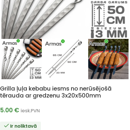
Grilla ļuļa kebabu iesms no nerūsējošā
tērauda ar gredzenu 3x20x500mm
5.00
€
iesk.PVN
Ir noliktavā