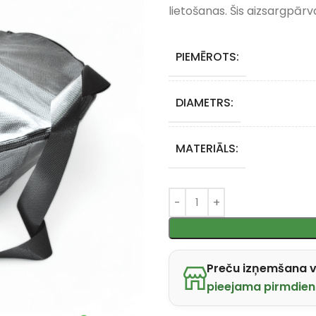
lietošanas. Šis aizsargpārv
PIEMĒROTS:
DIAMETRS:
MATERIĀLS:
Preču izņemšana v
pieejama pirmdien 