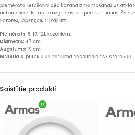
piemērota lietošanai pēc kazana izmantošanas uz atklāta
automašīnā, kā arī tā uzglabāšana pēc lietošanas. Šis a
karotes, lāpstiņas, trijkāji utt.
Piemērots:
8, 10, 12L kazaniem;
Diametrs:
47 cm;
Augstums:
19 cm;
Materiāls:
putekļu un mitruma necaurlaidīgs Oxford600.
Saistītie produkti