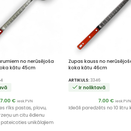
urumiem no nerūsējoša
Zupas kauss no nerūsējoš
koka kātu 45cm
koka kātu 46cm
44
ARTIKULS:
3346
tavā
Ir noliktavā
7.00
€
7.00
€
iesk.PVN
iesk.PVN
ves rīks pastas, plovu,
Ideāli paredzēts no 10 litru
zeņu un citu ēdienu
 pateicoties unikālajiem
s ļauj viegli notecēt