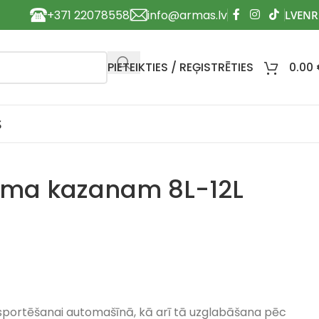
+371 22078558
info@armas.lv
PIETEIKTIES / REĢISTRĒTIES
0.00
S
oma kazanam 8L-12L
sportēšanai automašīnā, kā arī tā uzglabāšana pēc