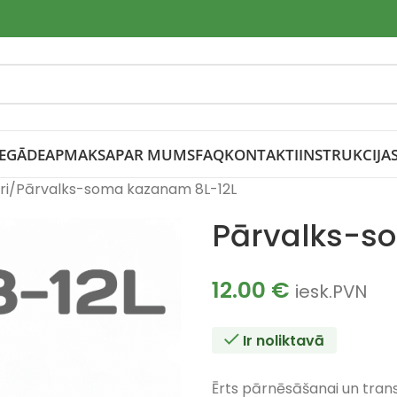
IEGĀDE
APMAKSA
PAR MUMS
FAQ
KONTAKTI
INSTRUKCIJA
ri
Pārvalks-soma kazanam 8L-12L
Pārvalks-s
12.00
€
iesk.PVN
Ir noliktavā
Ērts pārnēsāšanai un tran