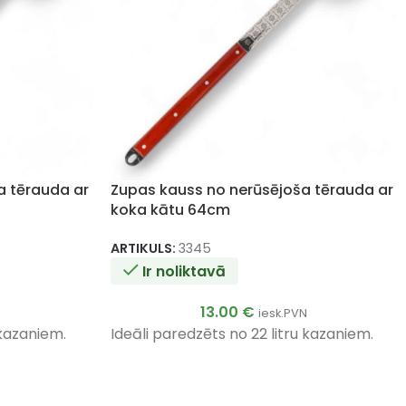
a tērauda ar
Zupas kauss no nerūsējoša tērauda ar
koka kātu 64cm
ARTIKULS:
3345
Ir noliktavā
13.00
€
iesk.PVN
 kazaniem.
Ideāli paredzēts no 22 litru kazaniem.