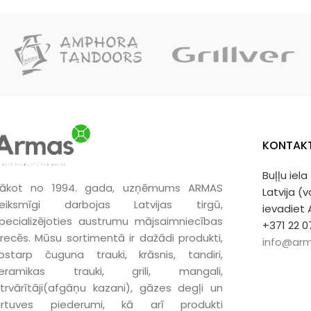
līdz 280 °C. Piemērots 10, 12, 15 un 20 litru
liekajam ūden
melniem vai divkrāsainiem afgāņu
kazaniem.
KONTAKT
Buļļu iela
ākot no 1994. gada, uzņēmums ARMAS
Latvija (
eiksmīgi darbojas Latvijas tirgū,
ievadiet
pecializējoties austrumu mājsaimniecības
+371 22 0
recēs. Mūsu sortimentā ir dažādi produkti,
info@arm
ostarp čuguna trauki, krāsnis, tandiri,
keramikas trauki, grili, mangali,
trvārītāji(afgāņu kazani), gāzes degļi un
irtuves piederumi, kā arī produkti