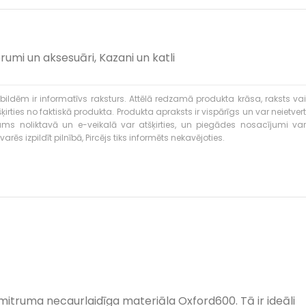
rumi un aksesuāri
,
Kazani un katli
bildēm ir informatīvs raksturs. Attēlā redzamā produkta krāsa, raksts vai
ties no faktiskā produkta. Produkta apraksts ir vispārīgs un var neietvert
kums noliktavā un e-veikalā var atšķirties, un piegādes nosacījumi var
rēs izpildīt pilnībā, Pircējs tiks informēts nekavējoties.
mitruma necaurlaidīga materiāla Oxford600. Tā ir ideāli