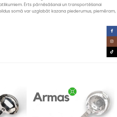
 atlikumiem. Ērts pārnēsāšanai un transportēšanai
 Papildus somā var uzglabāt kazana piederumus, piemēram,
Face
Inst
TikTo