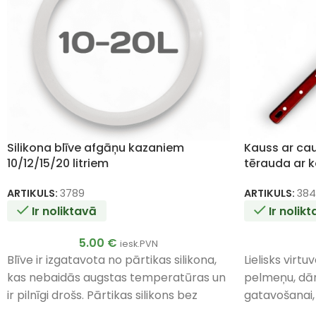
Silikona blīve afgāņu kazaniem
Kauss ar ca
10/12/15/20 litriem
tērauda ar 
ARTIKULS:
3789
ARTIKULS:
38
Ir noliktavā
Ir nolik
5.00
€
iesk.PVN
Blīve ir izgatavota no pārtikas silikona,
Lielisks virtu
kas nebaidās augstas temperatūras un
pelmeņu, dār
ir pilnīgi drošs. Pārtikas silikons bez
gatavošanai,
svešām smaržām. Iztur temperatūru
caurumiem, ka