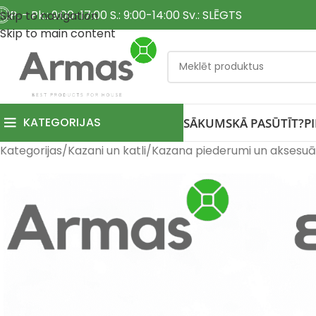
P. - Pk.: 9:00-17:00 S.: 9:00-14:00 Sv.: SLĒGTS
Skip to navigation
Skip to main content
KATEGORIJAS
SĀKUMS
KĀ PASŪTĪT?
P
Kategorijas
Kazani un katli
Kazana piederumi un aksesuā