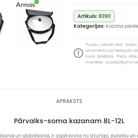
Artikuls:
8390
Kategorijas:
Kazana piede
*Lūdzu, ņemiet vērā: Visām 
ornaments var nedaudz atšķir
visas īpašības. Preču atli
mainīties. Ja pasūtījumu neva
APRAKSTS
Pārvalks-soma kazanam 8L-12L
ai un glabāšanai, ir izgatavota no izturīga, putekļu un 