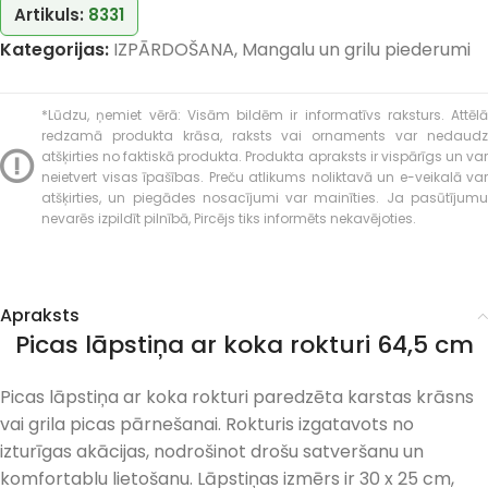
Artikuls:
8331
Kategorijas:
IZPĀRDOŠANA
,
Mangalu un grilu piederumi
*Lūdzu, ņemiet vērā: Visām bildēm ir informatīvs raksturs. Attēlā
redzamā produkta krāsa, raksts vai ornaments var nedaudz
atšķirties no faktiskā produkta. Produkta apraksts ir vispārīgs un var
neietvert visas īpašības. Preču atlikums noliktavā un e-veikalā var
atšķirties, un piegādes nosacījumi var mainīties. Ja pasūtījumu
nevarēs izpildīt pilnībā, Pircējs tiks informēts nekavējoties.
Apraksts
Picas lāpstiņa ar koka rokturi 64,5 cm
Picas lāpstiņa ar koka rokturi paredzēta karstas krāsns
vai grila picas pārnešanai. Rokturis izgatavots no
izturīgas akācijas, nodrošinot drošu satveršanu un
komfortablu lietošanu. Lāpstiņas izmērs ir 30 x 25 cm,