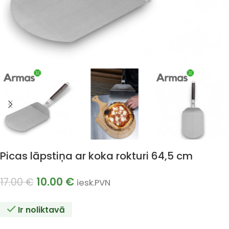
Picas lāpstiņa ar koka rokturi 64,5 cm
10.00
€
17.00
€
iesk.PVN
Ir noliktavā