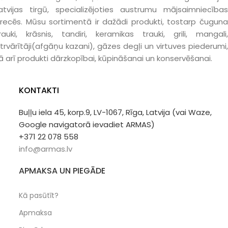
atvijas tirgū, specializējoties austrumu mājsaimniecības
recēs. Mūsu sortimentā ir dažādi produkti, tostarp čuguna
rauki, krāsnis, tandiri, keramikas trauki, grili, mangali,
trvārītāji(afgāņu kazani), gāzes degļi un virtuves piederumi,
ā arī produkti dārzkopībai, kūpināšanai un konservēšanai.
KONTAKTI
Buļļu iela 45, korp.9, LV-1067, Rīga, Latvija (vai Waze,
Google navigatorā ievadiet ARMAS)
+371 22 078 558
info@armas.lv
APMAKSA UN PIEGĀDE
Kā pasūtīt?
Apmaksa