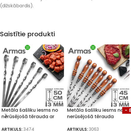
(dižskābardis).
Saistītie produkti
Metāla šašliku iesms no
Metāla šašliku iesms no
-
nerūsējošā tērauda ar
nerūsējošā tērauda
gredzenu 3x12x500mm
3x12x450mm
ARTIKULS:
3474
ARTIKULS:
3063