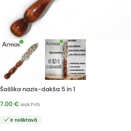
Šašlika nazis-dakša 5 in 1
7.00
€
iesk.PVN
Ir noliktavā