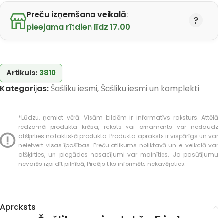
Preču izņemšana veikalā:
pieejama rītdien līdz 17.00
Artikuls:
3810
Kategorijas:
Šašliku iesmi
,
Šašliku iesmi un komplekti
*Lūdzu, ņemiet vērā: Visām bildēm ir informatīvs raksturs. Attēlā
redzamā produkta krāsa, raksts vai ornaments var nedaudz
atšķirties no faktiskā produkta. Produkta apraksts ir vispārīgs un var
neietvert visas īpašības. Preču atlikums noliktavā un e-veikalā var
atšķirties, un piegādes nosacījumi var mainīties. Ja pasūtījumu
nevarēs izpildīt pilnībā, Pircējs tiks informēts nekavējoties.
Apraksts