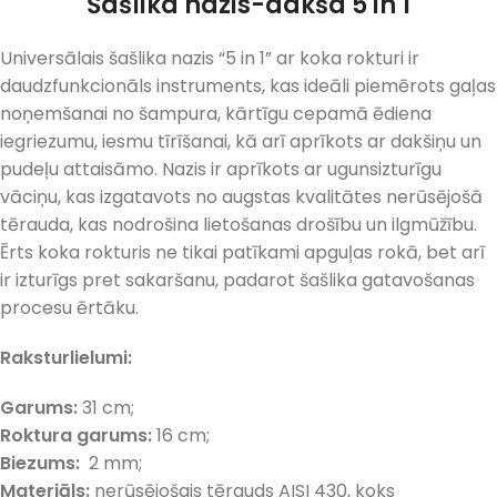
Šašlika nazis-dakša 5 in 1
Universālais šašlika nazis “5 in 1” ar koka rokturi ir
daudzfunkcionāls instruments, kas ideāli piemērots gaļas
noņemšanai no šampura, kārtīgu cepamā ēdiena
iegriezumu, iesmu tīrīšanai, kā arī aprīkots ar dakšiņu un
pudeļu attaisāmo. Nazis ir aprīkots ar ugunsizturīgu
vāciņu, kas izgatavots no augstas kvalitātes nerūsējošā
tērauda, kas nodrošina lietošanas drošību un ilgmūžību.
Ērts koka rokturis ne tikai patīkami apguļas rokā, bet arī
ir izturīgs pret sakaršanu, padarot šašlika gatavošanas
procesu ērtāku.
Raksturlielumi:
Garums:
31 cm;
Roktura garums:
16 cm;
Biezums:
2 mm;
Materiāls:
nerūsējošais tērauds AISI 430, koks