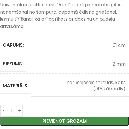
Universālais šašlika nazis “5 in 1” ideāli piemērots gaļas
noņemšanai no šampura, cepamā ēdiena griešanai,
iesmu tīrīšanai, kā arī aprīkots ar dakšiņu un pudeļu
attaisāmo.
GARUMS:
31 cm
BIEZUMS:
2 mm
nerūsējošais tērauds, koks
MATERIĀLS:
(dižskābardis)
PIEVIENOT GROZAM