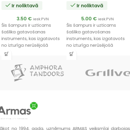
Ir noliktavā
Ir noliktavā
3.50
€
5.00
€
iesk.PVN
iesk.PVN
Šis šampurs ir uzticams
Šis šampurs ir uzticams
šašlika gatavošanas
šašlika gatavošanas
instruments, kas izgatavots
instruments, kas izgatavots
no izturīga nerūsējošā
no izturīga nerūsējošā
tērauda.
tērauda ar ergonomisku
koka rokturi.
ākot no 1994. gada, uzņēmums ARMAS veiksmīgi darbojas