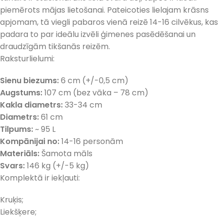
piemērots mājas lietošanai. Pateicoties lielajam krāsns
apjomam, tā viegli pabaros vienā reizē 14-16 cilvēkus, kas
padara to par ideālu izvēli ģimenes pasēdēšanai un
draudzīgām tikšanās reizēm.
Raksturlielumi:
Sienu biezums:
6 cm (+/-0,5 cm)
Augstums:
107 cm (bez vāka – 78 cm)
Kakla diametrs:
33-34 cm
Diametrs:
61 cm
Tilpums:
~ 95 L
Kompānijai no:
14-16 personām
Materiāls:
Šamota māls
Svars:
146 kg (+/-5 kg)
Komplektā ir iekļauti:
Kruķis;
Liekšķere;