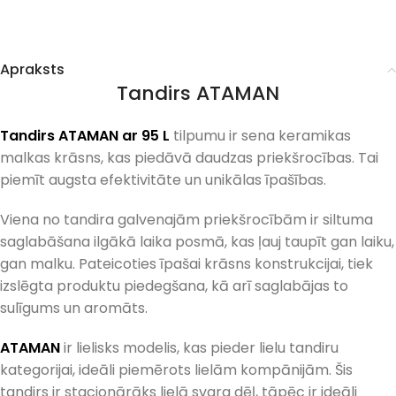
Apraksts
Tandirs ATAMAN
Tandirs ATAMAN ar 95 L
tilpumu ir sena keramikas
malkas krāsns, kas piedāvā daudzas priekšrocības. Tai
piemīt augsta efektivitāte un unikālas īpašības.
Viena no tandira galvenajām priekšrocībām ir siltuma
saglabāšana ilgākā laika posmā, kas ļauj taupīt gan laiku,
gan malku. Pateicoties īpašai krāsns konstrukcijai, tiek
izslēgta produktu piedegšana, kā arī saglabājas to
sulīgums un aromāts.
ATAMAN
ir lielisks modelis, kas pieder lielu tandiru
kategorijai, ideāli piemērots lielām kompānijām. Šis
tandirs ir stacionārāks lielā svara dēļ, tāpēc ir ideāli