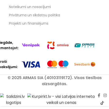
Noteikumi un nosacījumi
Privātuma un sīkdatņu politika
Projekti un finansējums
iegāde,
zmantojot:
roši
aksājumi:
© 2025 ARMAS SIA (40103119172). Visas tiesības
aizsargātas.