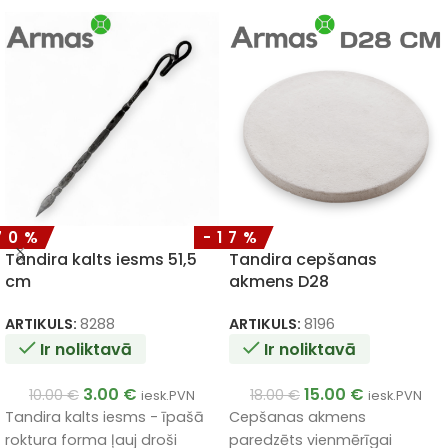
70%
-17%
Tandira kalts iesms 51,5
Tandira cepšanas
cm
akmens D28
ARTIKULS:
8288
ARTIKULS:
8196
Ir noliktavā
Ir noliktavā
3.00
€
15.00
€
10.00
€
18.00
€
iesk.PVN
iesk.PVN
Tandira kalts iesms - īpašā
Cepšanas akmens
roktura forma ļauj droši
paredzēts vienmērīgai