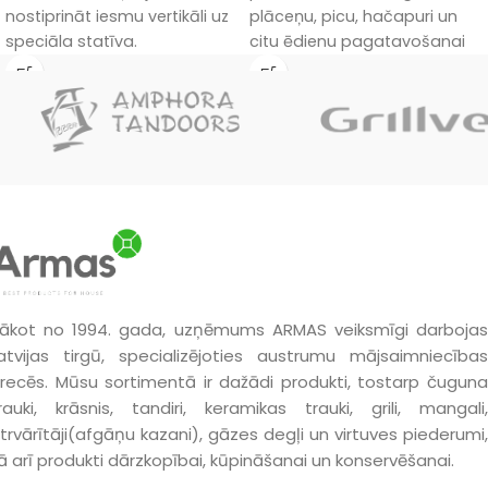
nostiprināt iesmu vertikāli uz
plāceņu, picu, hačapuri un
speciāla statīva.
citu ēdienu pagatavošanai
tandirā.
ākot no 1994. gada, uzņēmums ARMAS veiksmīgi darbojas
atvijas tirgū, specializējoties austrumu mājsaimniecības
recēs. Mūsu sortimentā ir dažādi produkti, tostarp čuguna
rauki, krāsnis, tandiri, keramikas trauki, grili, mangali,
trvārītāji(afgāņu kazani), gāzes degļi un virtuves piederumi,
ā arī produkti dārzkopībai, kūpināšanai un konservēšanai.