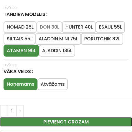
TANDĪRA MODELIS
NOMAD 25L
DON 30L
HUNTER 40L
ESAUL 55L
SILTAIS 55L
ALADDIN MINI 75L
PORUTCHIK 82L
ATAMAN 95L
ALADDIN 135L
VĀKA VEIDS
Noņemams
Atvāžams
PIEVIENOT GROZAM