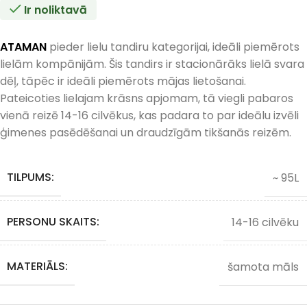
Ir noliktavā
ATAMAN
pieder lielu tandiru kategorijai, ideāli piemērots
lielām kompānijām. Šis tandirs ir stacionārāks lielā svara
dēļ, tāpēc ir ideāli piemērots mājas lietošanai.
Pateicoties lielajam krāsns apjomam, tā viegli pabaros
vienā reizē 14-16 cilvēkus, kas padara to par ideālu izvēli
ģimenes pasēdēšanai un draudzīgām tikšanās reizēm.
TILPUMS:
~ 95L
PERSONU SKAITS:
14-16 cilvēku
MATERIĀLS:
šamota māls