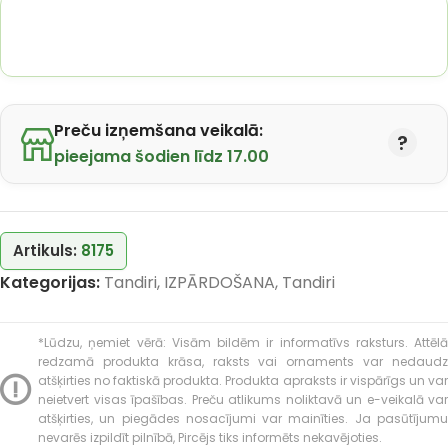
Preču izņemšana veikalā:
pieejama šodien līdz 17.00
Artikuls:
8175
Kategorijas:
Tandiri
,
IZPĀRDOŠANA
,
Tandiri
*Lūdzu, ņemiet vērā: Visām bildēm ir informatīvs raksturs. Attēlā
redzamā produkta krāsa, raksts vai ornaments var nedaudz
atšķirties no faktiskā produkta. Produkta apraksts ir vispārīgs un var
neietvert visas īpašības. Preču atlikums noliktavā un e-veikalā var
atšķirties, un piegādes nosacījumi var mainīties. Ja pasūtījumu
nevarēs izpildīt pilnībā, Pircējs tiks informēts nekavējoties.