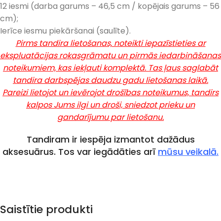
12 iesmi (darba garums – 46,5 cm / kopējais garums – 56
cm);
Ierīce iesmu piekāršanai (saulīte).
Pirms tandira lietošanas, noteikti iepazīstieties ar
ekspluatācijas rokasgrāmatu un pirmās iedarbināšanas
noteikumiem, kas iekļauti komplektā. Tas ļaus saglabāt
tandira darbspējas daudzu gadu lietošanas laikā.
Pareizi lietojot un ievērojot drošības noteikumus, tandirs
kalpos Jums ilgi un droši, sniedzot prieku un
gandarījumu par lietošanu.
Tandiram ir iespēja izmantot dažādus
aksesuārus. Tos var iegādāties arī
mūsu veikalā.
Saistītie produkti