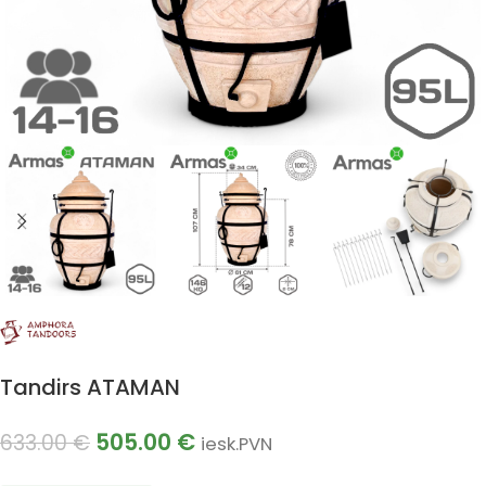
Tandirs ATAMAN
505.00
€
633.00
€
iesk.PVN