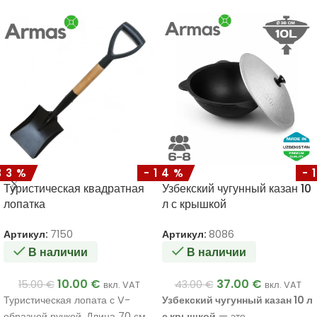
33%
-14%
-
Туристическая квадратная
Узбекский чугунный казан 10
лопатка
л с крышкой
Артикул:
7150
Артикул:
8086
В наличии
В наличии
10.00
€
37.00
€
15.00
€
43.00
€
вкл. VAT
вкл. VAT
Туристическая лопата с V-
Узбекский чугунный казан 10 л
образной ручкой. Длина 70 см,
с крышкой
— это