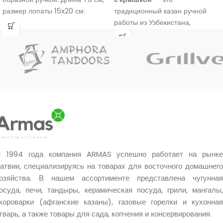
размер лопаты 15x20 см.
традиционный казан ручной
работы из Узбекистана,
изготовленный из
100% чугуна
.
Он имеет стенки толщиной
около
6 мм
, полностью
отшлифованную внутреннюю
поверхность, плоское внешнее
дно и алюминиевую крышку.
Подходит для приготовления
плова, супов, тушёных блюд,
мяса, овощей и других блюд
дома и на природе.
 1994 года компания ARMAS успешно работает на рынке
атвии, специализируясь на товарах для восточного домашнего
озяйства. В нашем ассортименте представлена чугунная
осуда, печи, тандыры, керамическая посуда, грили, мангалы,
короварки (афганские казаны), газовые горелки и кухонная
тварь, а также товары для сада, копчения и консервирования.