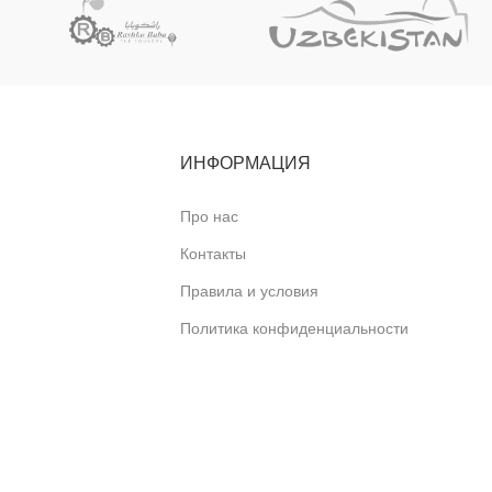
 требуют
поверхность, плоское внешнее дно и
к чугун
алюминиевую крышку. Подходит для
ерно
приготовления плова, супов, тушёных
у также можно
блюд, мяса, овощей и других блюд дома и
 и она уже
на природе.
ИНФОРМАЦИЯ
Про нас
Контакты
Правила и условия
Политика конфиденциальности