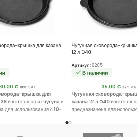
ворода-крышка для казана
Чугунная сковорода-крышка
12 л D40
Артикул:
8205
ии
В наличии
30.00
€
35.00
€
вкл. VAT
вкл. VA
оворода-крышка для
Чугунная сковорода-крыш
D38
изготовлена из
чугуна
и
казана 12 л D40
изготовлен
а для использования с
10-
предназначена для использ
азаном
. Её общий диаметр
литровым казаном
. Её об
8 см
, а
диаметр рабочей
составляет
40 см
, а
диамет
 — 30 см
. Она идеально
поверхности — 32 см
. Она