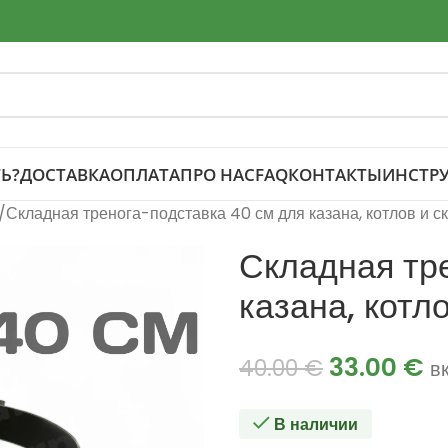
Ь?
ДОСТАВКА
ОПЛАТА
ПРО НАС
FAQ
КОНТАКТЫ
ИНСТР
Складная тренога-подставка 40 см для казана, котлов и с
Складная тр
казана, котл
33.00
€
40.00
€
в
В наличии