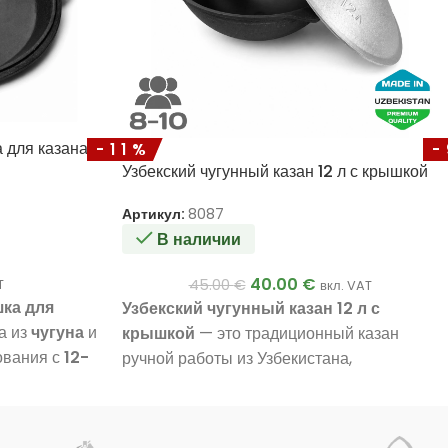
 для казана
-11%
Узбекский чугунный казан 12 л с крышкой
Артикул:
8087
В наличии
40.00
€
45.00
€
T
вкл. VAT
ка для
Узбекский чугунный казан 12 л с
а из
чугуна
и
крышкой
— это традиционный казан
ования с
12-
ручной работы из Узбекистана,
щий диаметр
изготовленный из
100% чугуна
. Он имеет
р рабочей
стенки толщиной около
6 мм
, полностью
 идеально
отшлифованную внутреннюю