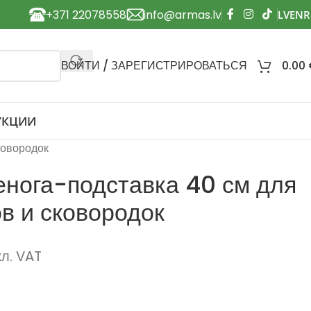
+371 22078558
info@armas.lv
ВОЙТИ / ЗАРЕГИСТРИРОВАТЬСЯ
0.00
УКЦИИ
ковородок
енога-подставка 40 см для
ов и сковородок
кл. VAT