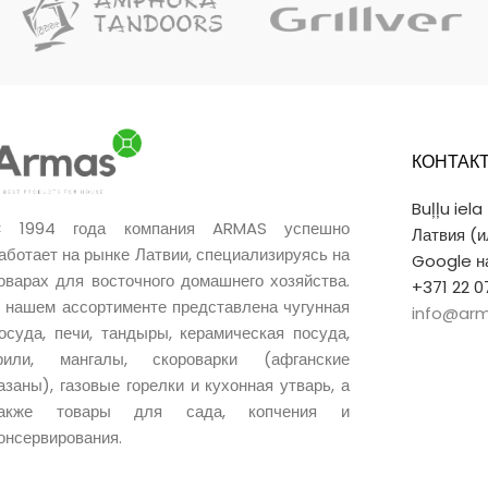
подходит для
поверхность, плоское наружное дно и
длительного т
алюминиевую крышку. Подходит для
хорошо сохра
приготовления плова, супов, тушёного
распределяет
мяса, овощей и других блюд дома и на
использовать 
открытом воздухе.
прокалена на
КОНТАК
Buļļu iela
 1994 года компания ARMAS успешно
Латвия (
аботает на рынке Латвии, специализируясь на
Google на
оварах для восточного домашнего хозяйства.
+371 22 0
 нашем ассортименте представлена чугунная
info@arm
осуда, печи, тандыры, керамическая посуда,
рили, мангалы, скороварки (афганские
азаны), газовые горелки и кухонная утварь, а
также товары для сада, копчения и
онсервирования.