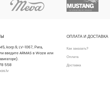
 блюд, которые требуют
подходит для блюд, которые
ушения, так как чугун
длительного тушения, так ка
няет и равномерно
хорошо сохраняет и равном
 тепло. Крышку также можно
распределяет тепло. Крышк
как сковороду, и она уже
использовать как сковороду,
 производстве.
прокалена на производстве.
ТЫ
ОПЛАТА И ДОСТАВКА
 45, korp.9, LV-1067, Рига,
Как заказать?
или введите ARMAS в Waze или
Оплата
вигаторе).
78 558
Доставка
as.lv