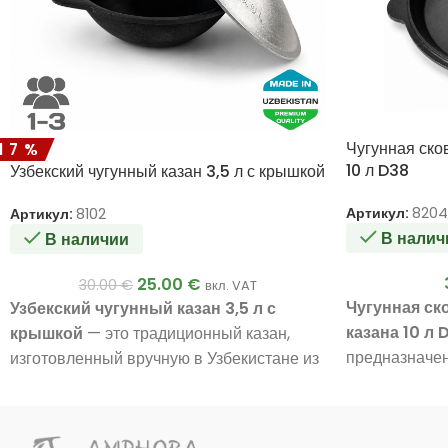
Чугунная ско
17%
10 л D38
Узбекский чугунный казан 3,5 л с крышкой
Артикул:
8204
Артикул:
8102
В налич
В наличии
25.00
€
30.00
€
вкл. VAT
Чугунная ск
Узбекский чугунный казан 3,5 л с
казана 10 л 
крышкой
— это традиционный казан,
предназначен
изготовленный вручную в Узбекистане из
литровым к
100% чугуна
. Казан имеет стенки
составляет
3
толщиной около
6 мм
, полностью
поверхности
отшлифованную внутреннюю