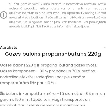
*Lūdzu, ņemiet vērā: Visām bildēm ir informatīvs raksturs. Attēlā
redzamā produkta krāsa, raksts vai ornaments var nedaudz
atšķirties no faktiskā produkta. Produkta apraksts ir vispārīgs un var
neietvert visas īpašības. Preču atlikums noliktavā un e-veikalā var
atšķirties, un piegādes nosacījumi var mainīties. Ja pasūtījumu
nevarēs izpildīt pilnībā, Pircējs tiks informēts nekavējoties.
Apraksts
Gāzes balons propāns-butāns 220g
Gāzes balons 220 g ir propāna-butāna gāzes avots.
Gāzes komponenti – 30 % propāna un 70 % butāna –
nodrošina efektīvu sadegšanu pat pie zemām
temperatūrām līdz pat -10 °C.
Šis balons ir kompakta izmēra – tā diametrs ir 68 mm un
garums 190 mm, tāpēc to ir viegli transportēt un
uzglabāt. Tas ir ideāli piemērots izmantošanai