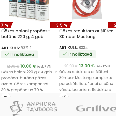
17%
-35%
-
Gāzes baloni propāns-
Gāzes reduktors ar šlūteni
butāns 220 g, 4 gab.
30mbar Mustang
komplekts
ARTIKULS:
8334
ARTIKULS:
8321-1
Ir noliktavā
Ir noliktavā
13.00
€
10.00
€
20.00
€
12.00
€
iesk.PVN
iesk.PVN
Gāzes reduktors ar šlūteni
Gāzes baloni 220 g x 4 gab., ir
30mbar Mustang komplekts
propāna-butāna gāzes
paredzēts lietošanai ar sānu
avots. Gāzes komponenti -
vārsta baloniem. Reduktors
30 % propāna un 70 %
nodrošina darba spiedienu
butāna - nodrošina efektīvu
30 mbar
.
sadegšanu pat pie zemām
temperatūrām līdz pat -10
°C.