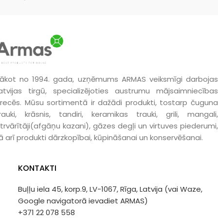
ākot no 1994. gada, uzņēmums ARMAS veiksmīgi darbojas
atvijas tirgū, specializējoties austrumu mājsaimniecības
recēs. Mūsu sortimentā ir dažādi produkti, tostarp čuguna
rauki, krāsnis, tandiri, keramikas trauki, grili, mangali,
trvārītāji(afgāņu kazani), gāzes degļi un virtuves piederumi,
ā arī produkti dārzkopībai, kūpināšanai un konservēšanai.
KONTAKTI
Buļļu iela 45, korp.9, LV-1067, Rīga, Latvija (vai Waze,
Google navigatorā ievadiet ARMAS)
+371 22 078 558