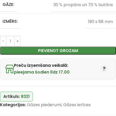
GĀZE:
30 % propāns un 70 % butāns
IZMĒRS:
190 x 68 mm
PIEVIENOT GROZAM
Preču izņemšana veikalā:
pieejama šodien līdz 17.00
Artikuls:
8321
Kategorijas:
Gāzes piederumi
,
Gāzes ierīces