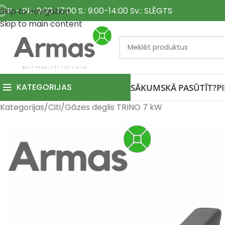
P. - Pk.: 9:00-17:00 S.: 9:00-14:00 Sv.: SLĒGTS
Skip to navigation
Skip to main content
KATEGORIJAS
SĀKUMS
KĀ PASŪTĪT?
P
Kategorijas
Citi
Gāzes deglis TRINO 7 kW