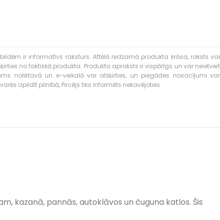
bildēm ir informatīvs raksturs. Attēlā redzamā produkta krāsa, raksts vai
ties no faktiskā produkta. Produkta apraksts ir vispārīgs un var neietvert
kums noliktavā un e-veikalā var atšķirties, un piegādes nosacījumi var
rēs izpildīt pilnībā, Pircējs tiks informēts nekavējoties.
mēram, kazanā, pannās, autoklāvos un čuguna katlos. Šis