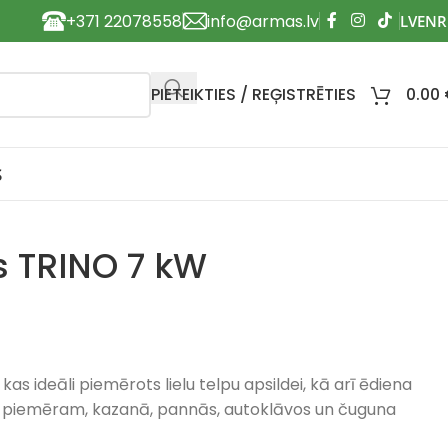
+371 22078558
info@armas.lv
PIETEIKTIES / REĢISTRĒTIES
0.00
S
s TRINO 7 kW
 kas ideāli piemērots lielu telpu apsildei, kā arī ēdiena
s, piemēram, kazanā, pannās, autoklāvos un čuguna