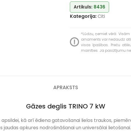
Artikuls:
8436
Kategorija:
Citi
*Lūdzu, ņemiet vērā: Visām 
ornaments var nedaudz atšķir
visas īpašības. Preču atli
mainīties. Ja pasūtījumu neva
APRAKSTS
Gāzes deglis TRINO 7 kW
lpu apsildei, kā arī ēdiena gatavošanai lielos traukos, pie
 jaudas apkures nodrošināšanai un universālai lietošanai.