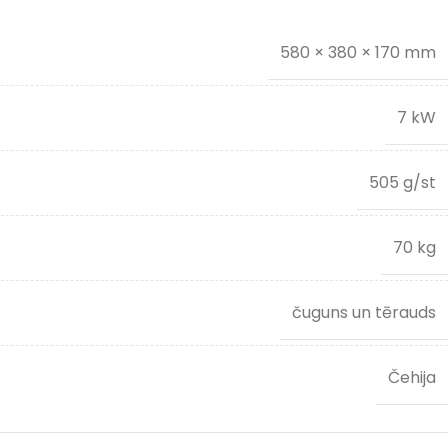
580 × 380 × 170 mm
7 kW
505 g/st
70 kg
čuguns un tērauds
Čehija