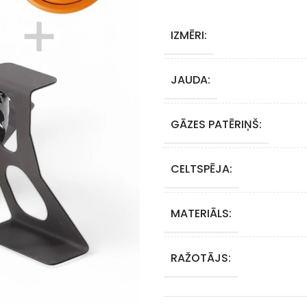
IZMĒRI:
JAUDA:
GĀZES PATĒRIŅŠ:
CELTSPĒJA:
MATERIĀLS:
RAŽOTĀJS: