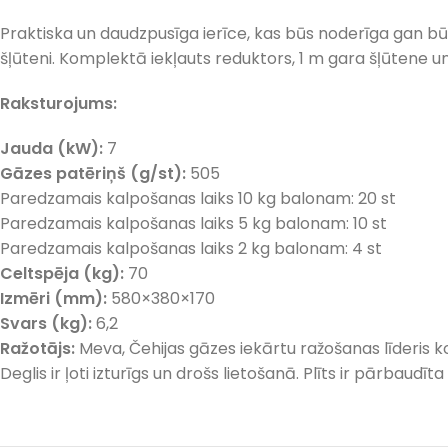
Praktiska un daudzpusīga ierīce, kas būs noderīga gan bū
šļūteni. Komplektā iekļauts reduktors, 1 m gara šļūtene u
Raksturojums:
Jauda (kW):
7
Gāzes patēriņš (g/st):
505
Paredzamais kalpošanas laiks 10 kg balonam: 20 st
Paredzamais kalpošanas laiks 5 kg balonam: 10 st
Paredzamais kalpošanas laiks 2 kg balonam: 4 st
Celtspēja (kg):
70
Izmēri (mm):
580×380×170
Svars (kg):
6,2
Ražotājs:
Meva, Čehijas gāzes iekārtu ražošanas līderis k
Deglis ir ļoti izturīgs un drošs lietošanā. Plīts ir pārbaud