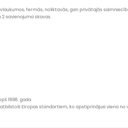
vlaukumos, fermās, noliktavās, gan privātajās saimniecīb
n 2 savienojuma skavas.
opš 1898. gada
īta atbilstoši Eiropas standartiem, ko apstiprinājusi viena 