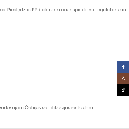
ās. Pieslēdzas PB baloniem caur spiediena regulatoru un
Face
Inst
TikTo
no vadošajām Čehijas sertifikācijas iestādēm.