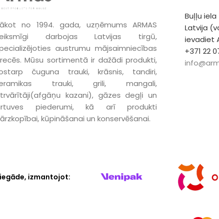
Buļļu iela
ākot no 1994. gada, uzņēmums ARMAS
Latvija (
eiksmīgi darbojas Latvijas tirgū,
ievadiet
pecializējoties austrumu mājsaimniecības
+371 22 0
recēs. Mūsu sortimentā ir dažādi produkti,
info@arm
ostarp čuguna trauki, krāsnis, tandiri,
keramikas trauki, grili, mangali,
trvārītāji(afgāņu kazani), gāzes degļi un
irtuves piederumi, kā arī produkti
ārzkopībai, kūpināšanai un konservēšanai.
iegāde, izmantojot: