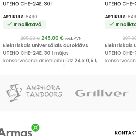
UTEHO CHE-24E, 30 l
UTEHO CHE-3
ARTIKULS:
8490
ARTIKULS:
849
Ir noliktavā
Ir nolik
245.00
€
285.00
€
297.0
iesk.PVN
Elektriskais universālais autoklāvs
Elektriskais
UTEHO CHE-24E, 30 l
mājas
UTEHO CHE-3
konservēšanai ar ietilpību līdz
24 x 0,5 l
,
konservēšanai
14 x 1 l
vai
3 x 2 l
burkām. Šī modeļa tips
21 x 1 l
vai
6 x
ir
ūdens autoklāvs
.
ir
ūdens aut
KONTAKT