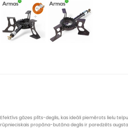
Efektīvs gāzes plīts-deglis, kas ideāli piemērots lielu te
rūpnieciskais propāna-butāna deglis ir paredzēts augstas