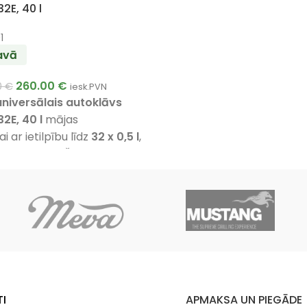
2E, 40 l
1
tavā
260.00
€
0
€
iesk.PVN
 universālais autoklāvs
2E, 40 l
mājas
 ar ietilpību līdz
32 x 0,5 l
,
 2 l
burkām. Šī modeļa tips
oklāvs
.
I
APMAKSA UN PIEGĀDE