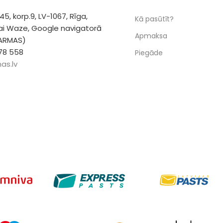
 45, korp.9, LV-1067, Rīga,
Kā pasūtīt?
vai Waze, Google navigatorā
Apmaksa
 ARMAS)
78 558
Piegāde
as.lv