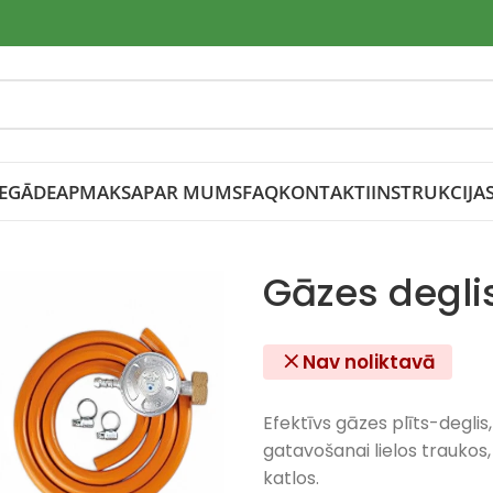
IEGĀDE
APMAKSA
PAR MUMS
FAQ
KONTAKTI
INSTRUKCIJA
Gāzes degli
Nav noliktavā
Efektīvs gāzes plīts-deglis,
gatavošanai lielos trauko
katlos.