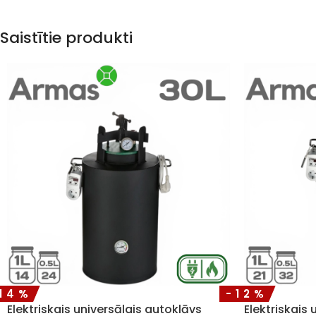
Saistītie produkti
14%
-12%
Elektriskais universālais autoklāvs
Elektriskais