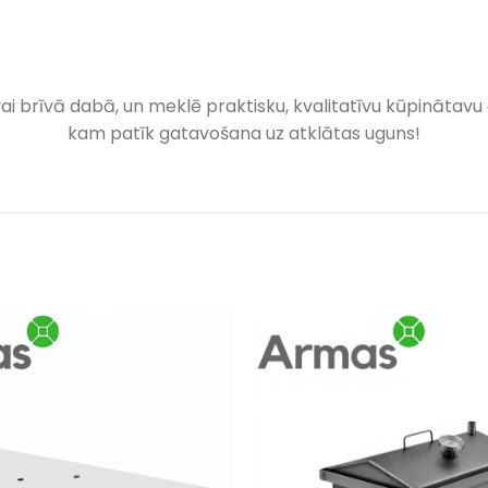
i brīvā dabā, un meklē praktisku, kvalitatīvu kūpinātavu ar
kam patīk gatavošana uz atklātas uguns!