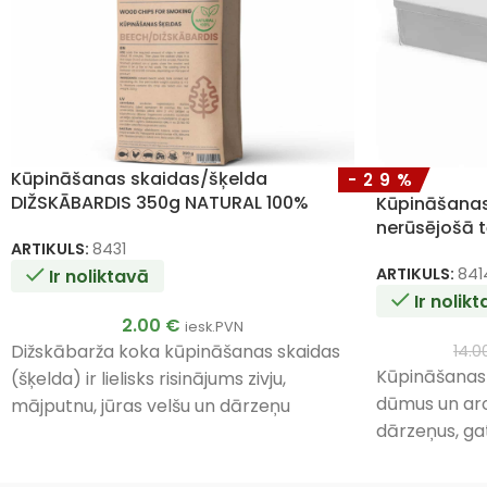
Kūpināšanas skaidas/šķelda
-29%
DIŽSKĀBARDIS 350g NATURAL 100%
Kūpināšanas
nerūsējošā 
ARTIKULS:
8431
ARTIKULS:
841
Ir noliktavā
Ir nolik
2.00
€
iesk.PVN
Dižskābarža koka kūpināšanas skaidas
14.
Kūpināšanas k
(šķelda) ir lielisks risinājums zivju,
dūmus un arom
mājputnu, jūras velšu un dārzeņu
dārzeņus, gat
kūpināšanai.
kastīti ar k
novietojiet t