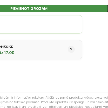
PIEVIENOT GROZAM
eikalā:
dz 17.00
bildēm ir informatīvs raksturs. Attēlā redzamā produkta krāsa, raksts vai
ties no faktiskā produkta. Produkta apraksts ir vispārīgs un var neietvert
kums noliktavā un e-veikalā var atšķirties, un piegādes nosacījumi var