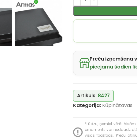
Preču izņemšana v
pieejama šodien lī
Artikuls:
8427
Kategorija:
Kūpinātavas
*Lūdzu, ņemiet vērā: Visām 
ornaments var nedaudz atšķir
visas īpašības. Preču atli