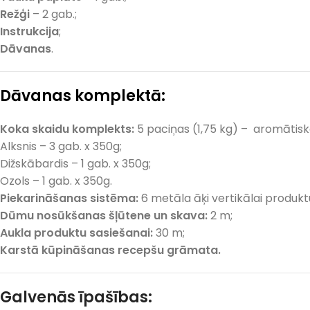
Režģi
– 2 gab.;
Instrukcija
;
Dāvanas
.
Dāvanas komplektā:
Koka skaidu komplekts:
5 paciņas (1,75 kg) – aromātisk
Alksnis – 3 gab. x 350g;
Dižskābardis – 1 gab. x 350g;
Ozols – 1 gab. x 350g.
Piekarināšanas sistēma:
6 metāla āķi vertikālai produkt
Dūmu nosūkšanas šļūtene un skava:
2 m;
Aukla produktu sasiešanai:
30 m;
Karstā kūpināšanas recepšu grāmata.
Galvenās īpašības: