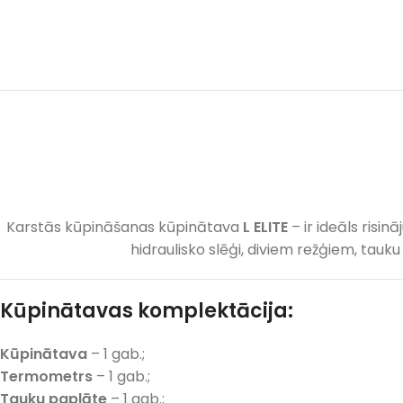
Karstās kūpināšanas kūpinātava
L ELITE
– ir ideāls risi
hidraulisko slēģi, diviem režģiem, tauk
Kūpinātavas komplektācija:
Kūpinātava
– 1 gab.;
Termometrs
– 1 gab.;
Tauku paplāte
– 1 gab.;