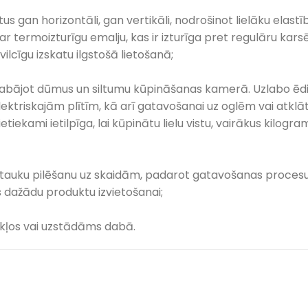
 gan horizontāli, gan vertikāli, nodrošinot lielāku elastīb
r termoizturīgu emalju, kas ir izturīga pret regulāru kars
lcīgu izskatu ilgstošā lietošanā;
abājot dūmus un siltumu kūpināšanas kamerā. Uzlabo ēdie
ektriskajām plītīm, kā arī gatavošanai uz oglēm vai atklā
tiekami ietilpīga, lai kūpinātu lielu vistu, vairākus kilogram
auku pilēšanu uz skaidām, padarot gatavošanas procesu 
s dažādu produktu izvietošanai;
ākļos vai uzstādāms dabā.