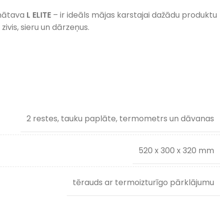
inātava
L ELITE
– ir ideāls mājas karstajai dažādu produktu
 zivis, sieru un dārzeņus.
2 restes, tauku paplāte, termometrs un dāvanas
520 x 300 x 320 mm
tērauds ar termoizturīgo pārklājumu