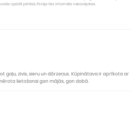
rēs izpildīt pilnībā, Pircējs tiks informēts nekavējoties.
t gaļu, zivis, sieru un dārzeņus. Kūpinātava ir aprīkota ar
iemērota lietošanai gan mājās, gan dabā.