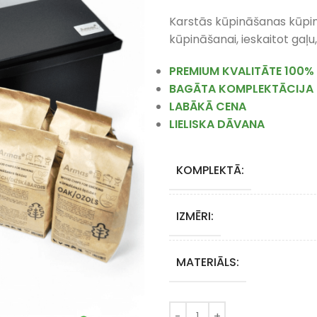
Karstās kūpināšanas kūp
kūpināšanai, ieskaitot gaļu,
PREMIUM KVALITĀTE 100%
BAGĀTA KOMPLEKTĀCIJA
LABĀKĀ CENA
LIELISKA DĀVANA
KOMPLEKTĀ:
IZMĒRI:
MATERIĀLS: