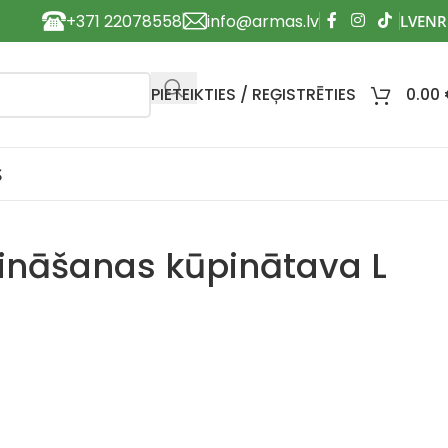
+371 22078558
info@armas.lv
PIETEIKTIES / REĢISTRĒTIES
0.00
S
ināšanas kūpinātava L