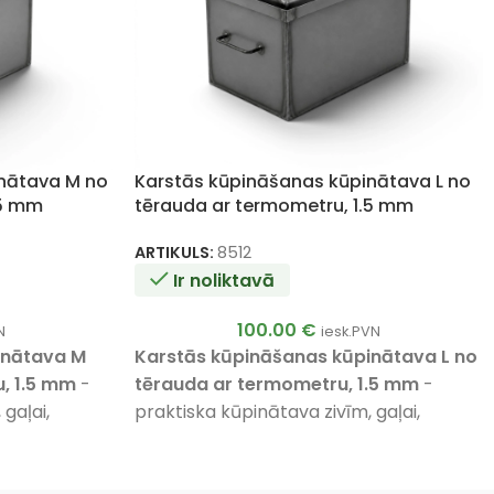
nātava M no
Karstās kūpināšanas kūpinātava L no
.5 mm
tērauda ar termometru, 1.5 mm
ARTIKULS:
8512
Ir noliktavā
100.00
€
N
iesk.PVN
inātava M
Karstās kūpināšanas kūpinātava L no
, 1.5 mm
-
tērauda ar termometru, 1.5 mm
-
gaļai,
praktiska kūpinātava zivīm, gaļai,
. Ietilpība
speķim, sieram un dārzeņiem. Ietilpība
 āķi
,
tauku
līdz
10 kg
,
2 līmeņu restes
,
3 āķi
,
tauku