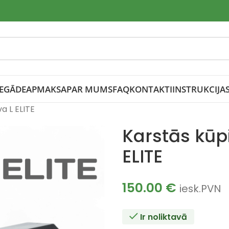
IEGĀDE
APMAKSA
PAR MUMS
FAQ
KONTAKTI
INSTRUKCIJA
a L ELITE
Karstās kūp
ELITE
150.00
€
iesk.PVN
Ir noliktavā