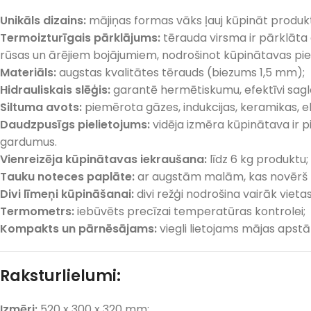
Unikāls dizains:
mājiņas formas vāks ļauj kūpināt produktus
Termoizturīgais pārklājums:
tērauda virsma ir pārklāta a
rūsas un ārējiem bojājumiem, nodrošinot kūpinātavas pievi
Materiāls:
augstas kvalitātes tērauds (biezums 1,5 mm);
Hidrauliskais slēģis:
garantē hermētiskumu, efektīvi sagl
Siltuma avots:
piemērota gāzes, indukcijas, keramikas, el
Daudzpusīgs pielietojums:
vidēja izmēra kūpinātava ir pie
gardumus.
Vienreizēja kūpinātavas iekraušana:
līdz 6 kg produktu;
Tauku noteces paplāte:
ar augstām malām, kas novērš t
Divi līmeņi kūpināšanai:
divi režģi nodrošina vairāk vieta
Termometrs:
iebūvēts precīzai temperatūras kontrolei;
Kompakts un pārnēsājams:
viegli lietojams mājas apst
Raksturlielumi:
Izmēri:
520 x 300 x 320 mm;