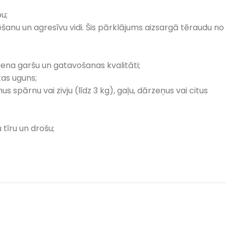
u;
ēšanu un agresīvu vidi. Šis pārklājums aizsargā tēraudu no
na garšu un gatavošanas kvalitāti;
tas uguns;
us spārnu vai zivju (līdz 3 kg), gaļu, dārzeņus vai citus
tīru un drošu;