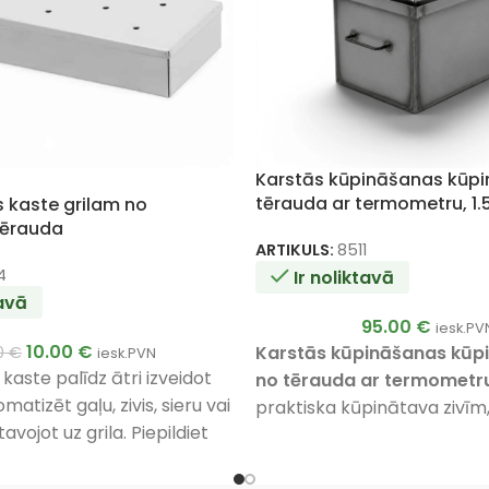
Karstās kūpināšanas kūpi
tērauda ar termometru, 1
 kaste grilam no
tērauda
ARTIKULS:
8511
4
Ir noliktavā
tavā
95.00
€
iesk.PV
10.00
€
Karstās kūpināšanas kūp
00
€
iesk.PVN
aste palīdz ātri izveidot
no tērauda ar termometru
atizēt gaļu, zivis, sieru vai
praktiska kūpinātava zivīm, 
avojot uz grila. Piepildiet
speķim, sieram un dārzeņiem
ūpināšanas skaidām un
līdz
6 kg
,
2 līmeņu restes
,
3
ieši uz degļiem. Dūmi