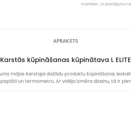
mainīties. Ja pasūtījumu neva
APRAKSTS
Karstās kūpināšanas kūpinātava L ELITE
nājums mājas karstajai dažādu produktu kūpināšanai, ieskaito
u paplāti un termometru. Ar vidēja izmēra dizainu, tā ir p