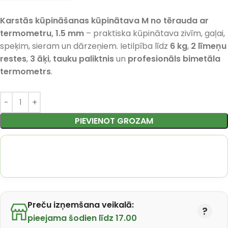
Karstās kūpināšanas kūpinātava M no tērauda ar
termometru, 1.5 mm
– praktiska kūpinātava zivīm, gaļai,
speķim, sieram un dārzeņiem. Ietilpība līdz
6 kg
,
2 līmeņu
restes
,
3 āķi
,
tauku paliktnis
un
profesionāls bimetāla
termometrs
.
PIEVIENOT GROZAM
Preču izņemšana veikalā:
pieejama šodien līdz 17.00