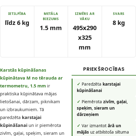
IETILPĪBA
METĀLA
IZMĒRS AR
SVARS
BIEZUMS
VĀKU
līdz 6 kg
8 kg
1.5 mm
495x290
x325
mm
PRIEKŠROCĪBAS
Karstās kūpināšanas
kūpinātava M no tērauda ar
✓
Paredzēta
karstajai
termometru, 1.5 mm
ir
kūpināšanai
praktiska kūpinātava mājas
lietošanai, dārzam, piknikam
✓
Piemērota
zivīm, gaļai,
speķim, sieram un
un izbraukumiem. Tā
dārzeņiem
paredzēta
karstajai
kūpināšanai
un ir piemērota
✓
Var izmantot
ārā un
mājās
uz atbilstoša siltuma
zivīm, gaļai, speķim, sieram un