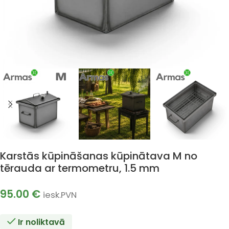
Karstās kūpināšanas kūpinātava M no
tērauda ar termometru, 1.5 mm
95.00
€
iesk.PVN
Ir noliktavā