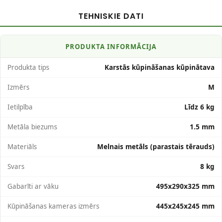
TEHNISKIE DATI
PRODUKTA INFORMĀCIJA
Produkta tips
Karstās kūpināšanas kūpinātava
Izmērs
M
Ietilpība
Līdz 6 kg
Metāla biezums
1.5 mm
Materiāls
Melnais metāls (parastais tērauds)
Svars
8 kg
Gabarīti ar vāku
495x290x325 mm
Kūpināšanas kameras izmērs
445x245x245 mm