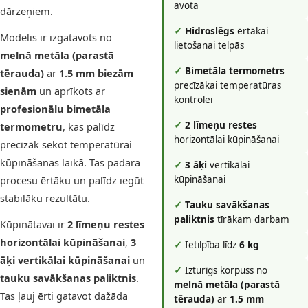
avota
dārzeņiem.
✓
Hidroslēgs
ērtākai
Modelis ir izgatavots no
lietošanai telpās
melnā metāla (parastā
✓
Bimetāla termometrs
tērauda)
ar
1.5 mm biezām
precīzākai temperatūras
sienām
un aprīkots ar
kontrolei
profesionālu bimetāla
✓
2 līmeņu restes
termometru
, kas palīdz
horizontālai kūpināšanai
precīzāk sekot temperatūrai
kūpināšanas laikā. Tas padara
✓
3 āķi
vertikālai
procesu ērtāku un palīdz iegūt
kūpināšanai
stabilāku rezultātu.
✓
Tauku savākšanas
paliktnis
tīrākam darbam
Kūpinātavai ir
2 līmeņu restes
horizontālai kūpināšanai
,
3
✓
Ietilpība līdz
6 kg
āķi vertikālai kūpināšanai
un
✓
Izturīgs korpuss no
tauku savākšanas paliktnis
.
melnā metāla (parastā
Tas ļauj ērti gatavot dažāda
tērauda)
ar
1.5 mm