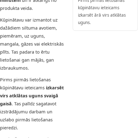
minūtēm
un ir atkarīgs no
Pirms pirmās lietošanas
produkta veida.
kūpinātavu ieteicams
izkarsēt ārā virs atklātas
Kūpinātavu var izmantot uz
uguns.
dažādiem siltuma avotiem,
piemēram, uz uguns,
mangala, gāzes vai elektriskās
plīts. Tas padara to ērtu
lietošanai gan mājās, gan
izbraukumos.
Pirms pirmās lietošanas
kūpinātavu ieteicams
izkarsēt
virs atklātas uguns svaigā
gaisā
. Tas palīdz sagatavot
izstrādājumu darbam un
uzlabo pirmās lietošanas
pieredzi.