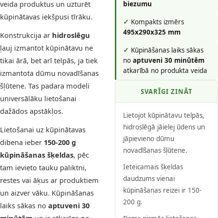
veida produktus un uzturēt
biezumu
kūpinātavas iekšpusi tīrāku.
✓
Kompakts izmērs
495x290x325 mm
Konstrukcija ar
hidroslēgu
ļauj izmantot kūpinātavu ne
✓
Kūpināšanas laiks sākas
tikai ārā, bet arī telpās, ja tiek
no
aptuveni 30 minūtēm
atkarībā no produkta veida
izmantota dūmu novadīšanas
šļūtene. Tas padara modeli
SVARĪGI ZINĀT
universālāku lietošanai
dažādos apstākļos.
Lietojot kūpinātavu telpās,
hidroslēgā jāielej ūdens un
Lietošanai uz kūpinātavas
jāpievieno dūmu
dibena ieber
150-200 g
novadīšanas šļūtene.
kūpināšanas šķeldas
, pēc
tam ievieto tauku paliktni,
Ieteicamais šķeldas
daudzums vienai
restes vai āķus ar produktiem
kūpināšanas reizei ir 150-
un aizver vāku. Kūpināšanas
200 g.
laiks sākas no
aptuveni 30