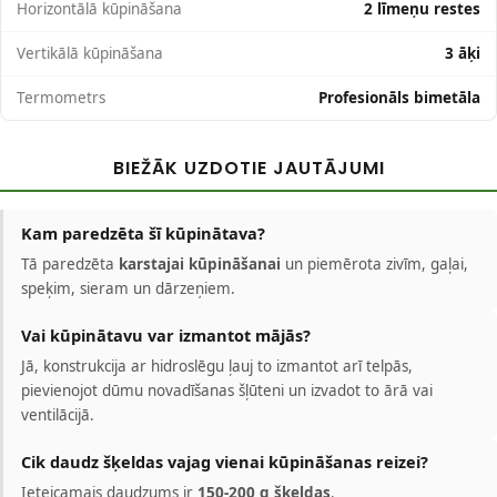
Horizontālā kūpināšana
2 līmeņu restes
Vertikālā kūpināšana
3 āķi
Termometrs
Profesionāls bimetāla
BIEŽĀK UZDOTIE JAUTĀJUMI
Kam paredzēta šī kūpinātava?
Tā paredzēta
karstajai kūpināšanai
un piemērota zivīm, gaļai,
speķim, sieram un dārzeņiem.
Vai kūpinātavu var izmantot mājās?
Jā, konstrukcija ar hidroslēgu ļauj to izmantot arī telpās,
pievienojot dūmu novadīšanas šļūteni un izvadot to ārā vai
ventilācijā.
Cik daudz šķeldas vajag vienai kūpināšanas reizei?
Ieteicamais daudzums ir
150-200 g šķeldas
.