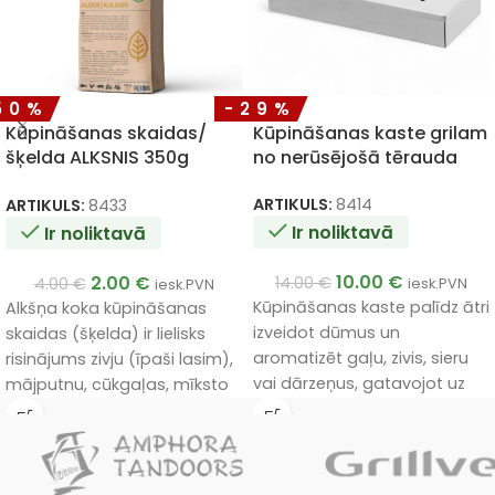
50%
-29%
Kūpināšanas skaidas/
Kūpināšanas kaste grilam
šķelda ALKSNIS 350g
no nerūsējošā tērauda
NATURAL 100%
ARTIKULS:
8414
ARTIKULS:
8433
Ir noliktavā
Ir noliktavā
10.00
€
2.00
€
14.00
€
4.00
€
iesk.PVN
iesk.PVN
Kūpināšanas kaste palīdz ātri
Alkšņa koka kūpināšanas
izveidot dūmus un
skaidas (šķelda) ir lielisks
aromatizēt gaļu, zivis, sieru
risinājums zivju (īpaši lasim),
vai dārzeņus, gatavojot uz
mājputnu, cūkgaļas, mīksto
grila. Piepildiet kastīti ar
sieru un dārzeņu kūpināšanai.
kūpināšanas skaidām un
novietojiet tieši uz degļiem.
Dūmi izveidosies ātri un