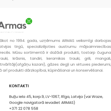
vienmērīgi.
ākot no 1994. gada, uzņēmums ARMAS veiksmīgi darbojas
atvijas tirgū, specializējoties austrumu mājsaimniecības
recēs. Mūsu sortimentā ir dažādi produkti, tostarp čuguna
rauki, krāsnis, tandiri, keramikas trauki, grili, mangali,
trvārītāji(afgāņu kazani), gāzes degļi un virtuves piederumi,
ā arī produkti dārzkopībai, kūpināšanai un konservēšanai.
KONTAKTI
Buļļu iela 45, korp.9, LV-1067, Rīga, Latvija (vai Waze,
Google navigatorā ievadiet ARMAS)
+371 22 078 558