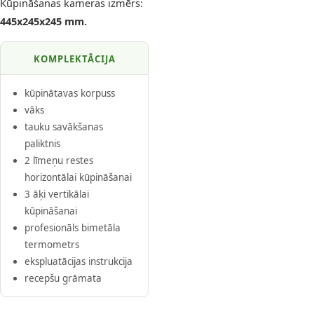
Kūpināšanas kameras izmērs:
445x245x245 mm.
KOMPLEKTĀCIJA
kūpinātavas korpuss
vāks
tauku savākšanas
paliktnis
2 līmeņu restes
horizontālai kūpināšanai
3 āķi vertikālai
kūpināšanai
profesionāls bimetāla
termometrs
ekspluatācijas instrukcija
recepšu grāmata