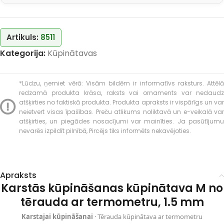
Artikuls:
8511
Kategorija:
Kūpinātavas
*Lūdzu, ņemiet vērā: Visām bildēm ir informatīvs raksturs. Attēlā
redzamā produkta krāsa, raksts vai ornaments var nedaudz
atšķirties no faktiskā produkta. Produkta apraksts ir vispārīgs un var
neietvert visas īpašības. Preču atlikums noliktavā un e-veikalā var
atšķirties, un piegādes nosacījumi var mainīties. Ja pasūtījumu
nevarēs izpildīt pilnībā, Pircējs tiks informēts nekavējoties.
Apraksts
Karstās kūpināšanas kūpinātava M no
tērauda ar termometru, 1.5 mm
Karstajai kūpināšanai
· Tērauda kūpinātava ar termometru