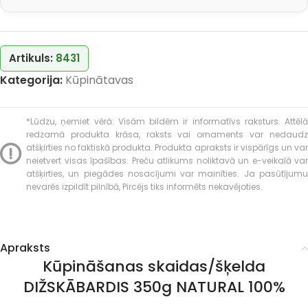
Artikuls:
8431
Kategorija:
Kūpinātavas
*Lūdzu, ņemiet vērā: Visām bildēm ir informatīvs raksturs. Attēlā
redzamā produkta krāsa, raksts vai ornaments var nedaudz
atšķirties no faktiskā produkta. Produkta apraksts ir vispārīgs un var
neietvert visas īpašības. Preču atlikums noliktavā un e-veikalā var
atšķirties, un piegādes nosacījumi var mainīties. Ja pasūtījumu
nevarēs izpildīt pilnībā, Pircējs tiks informēts nekavējoties.
Apraksts
Kūpināšanas skaidas/šķelda
DIŽSKĀBARDIS 350g NATURAL 100%