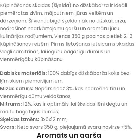
Kūpināšanas skaidas (šķelda) no dižskābarža ir ideāli
piemērotas zivīm, mājputniem, jūras veltēm un
dārzeņiem. Šī viendabīgā šķelda nāk no dižskābarža,
nodrošinot neatkārtojamu garšu un aromātu jūsu
kulinārijas radījumiem. Vienas 350 g paciņas pietiek 2–3
kūpināšanas reizēm. Pirms lietošanas ieteicams skaidas
viegli samitrināt, lai iegūtu bagātīgu dūmus un
vienmērīgāku kūpināšanu.
Dabisks materiāls:
100% dabīgs dižskābarža koks bez
ķīmiskiem piemaisījumiem;
Mizas saturs:
Nepārsniedz 3%, kas nodrošina tīru un
vienmērīgu dūmu veidošanos;
Mitrums:
12%, kas ir optimāls, lai šķeldas lēni degtu un
radītu bagātīgus dūmus;
Šķeldas izmērs:
3x6x12 mm;
Svars:
Neto svars 350 g, pieļaujamā svara novirze ±5%.
Aromāts un garša