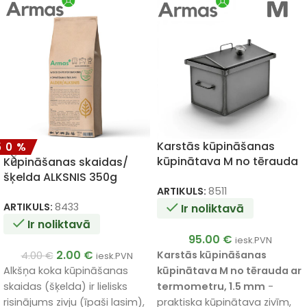
Karstās kūpināšanas
50%
kūpinātava M no tērauda
Kūpināšanas skaidas/
ar termometru, 1.5 mm
šķelda ALKSNIS 350g
ARTIKULS:
8511
NATURAL 100%
ARTIKULS:
8433
Ir noliktavā
Ir noliktavā
95.00
€
iesk.PVN
2.00
€
Karstās kūpināšanas
4.00
€
iesk.PVN
Alkšņa koka kūpināšanas
kūpinātava M no tērauda ar
skaidas (šķelda) ir lielisks
termometru, 1.5 mm
-
risinājums zivju (īpaši lasim),
praktiska kūpinātava zivīm,