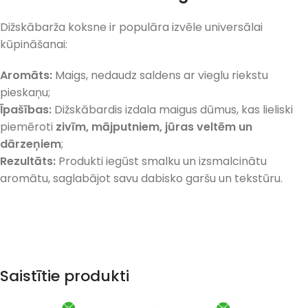
Dižskābarža koksne ir populāra izvēle universālai
kūpināšanai:
Aromāts:
Maigs, nedaudz saldens ar vieglu riekstu
pieskaņu;
Īpašības:
Dižskābardis izdala maigus dūmus, kas lieliski
piemēroti
zivīm, mājputniem, jūras veltēm un
dārzeņiem
;
Rezultāts:
Produkti iegūst smalku un izsmalcinātu
aromātu, saglabājot savu dabisko garšu un tekstūru.
Saistītie produkti