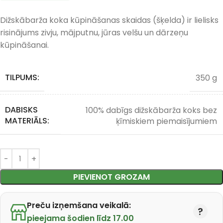
Dižskābarža koka kūpināšanas skaidas (šķelda) ir lielisks
risinājums zivju, mājputnu, jūras velšu un dārzeņu
kūpināšanai.
TILPUMS:
350 g
DABISKS
100% dabīgs dižskābarža koks bez
MATERIĀLS:
ķīmiskiem piemaisījumiem
PIEVIENOT GROZAM
Preču izņemšana veikalā:
pieejama šodien līdz 17.00