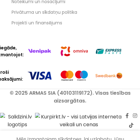
Noteikumi un nosacījumi
Privātuma un sīkdatņu politika
Projekti un finansējums
iegāde,
zmantojot:
roši
aksājumi:
© 2025 ARMAS SIA (40103119172). Visas tiesības
aizsargātas.
Mēs izmantojam sīkdatnes, lai uzlabotu Jūsu