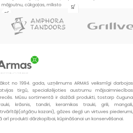
mājputnu, cūkgaļas, mīksto
gaļai, speķim, sieram un
sieru un dārzeņu kūpināšanai.
dārzeņiem. Ietilpība līdz
6 kg
,
2 līmeņu restes
,
3 āķi
,
tauku
paliktnis
un
profesionāls
bimetāla termometrs
.
ākot no 1994. gada, uzņēmums ARMAS veiksmīgi darbojas
atvijas tirgū, specializējoties austrumu mājsaimniecības
recēs. Mūsu sortimentā ir dažādi produkti, tostarp čuguna
rauki, krāsnis, tandiri, keramikas trauki, grili, mangali,
trvārītāji(afgāņu kazani), gāzes degļi un virtuves piederumi,
ā arī produkti dārzkopībai, kūpināšanai un konservēšanai.