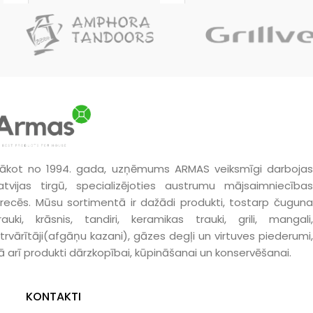
ākot no 1994. gada, uzņēmums ARMAS veiksmīgi darbojas
atvijas tirgū, specializējoties austrumu mājsaimniecības
recēs. Mūsu sortimentā ir dažādi produkti, tostarp čuguna
rauki, krāsnis, tandiri, keramikas trauki, grili, mangali,
trvārītāji(afgāņu kazani), gāzes degļi un virtuves piederumi,
ā arī produkti dārzkopībai, kūpināšanai un konservēšanai.
KONTAKTI