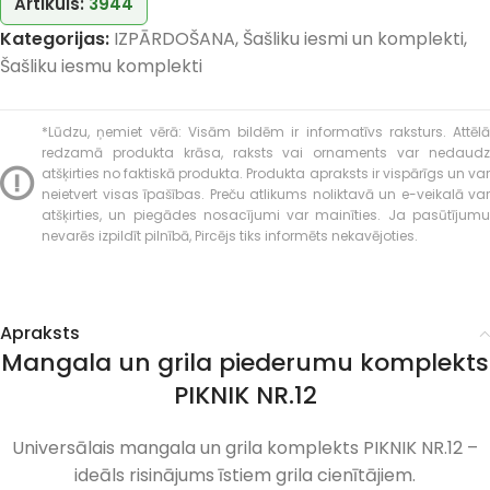
Artikuls:
3944
Kategorijas:
IZPĀRDOŠANA
,
Šašliku iesmi un komplekti
,
Šašliku iesmu komplekti
*Lūdzu, ņemiet vērā: Visām bildēm ir informatīvs raksturs. Attēlā
redzamā produkta krāsa, raksts vai ornaments var nedaudz
atšķirties no faktiskā produkta. Produkta apraksts ir vispārīgs un var
neietvert visas īpašības. Preču atlikums noliktavā un e-veikalā var
atšķirties, un piegādes nosacījumi var mainīties. Ja pasūtījumu
nevarēs izpildīt pilnībā, Pircējs tiks informēts nekavējoties.
Apraksts
Mangala un grila piederumu komplekts
PIKNIK NR.12
Universālais mangala un grila komplekts PIKNIK NR.12 –
ideāls risinājums īstiem grila cienītājiem.