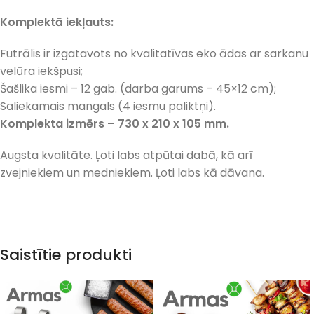
Komplektā iekļauts:
Futrālis ir izgatavots no kvalitatīvas eko ādas ar sarkanu
velūra iekšpusi;
Šašlika iesmi – 12 gab. (darba garums – 45×12 cm);
Saliekamais mangals (4 iesmu paliktņi).
Komplekta izmērs – 730 x 210 x 105 mm.
Augsta kvalitāte. Ļoti labs atpūtai dabā, kā arī
zvejniekiem un medniekiem. Ļoti labs kā dāvana.
Saistītie produkti