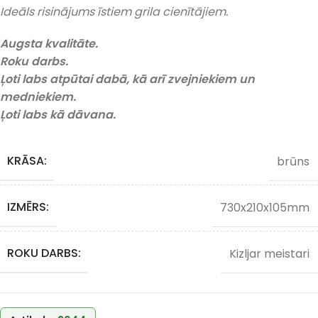
Ideāls risinājums īstiem grila cienītājiem.
Augsta kvalitāte.
Roku darbs.
Ļoti labs atpūtai dabā, kā arī zvejniekiem un
medniekiem.
Ļoti labs kā dāvana.
KRĀSA:
brūns
IZMĒRS:
730x210x105mm
ROKU DARBS:
Kizljar meistari