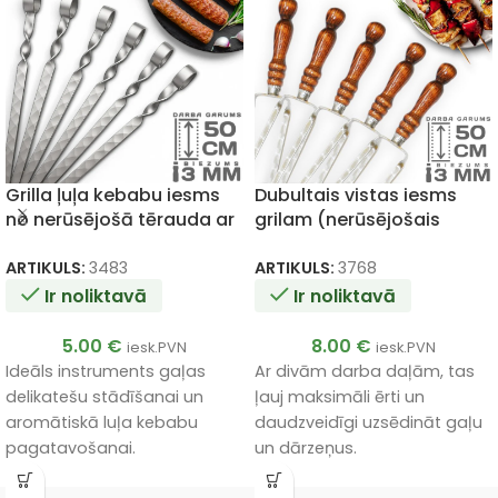
Grilla ļuļa kebabu iesms
Dubultais vistas iesms
no nerūsējošā tērauda ar
grilam (nerūsējošais
gredzenu 3x20x500mm
tērauds) 3x10x500 mm
ARTIKULS:
3483
ARTIKULS:
3768
Ir noliktavā
Ir noliktavā
5.00
€
8.00
€
iesk.PVN
iesk.PVN
Ideāls instruments gaļas
Ar divām darba daļām, tas
delikatešu stādīšanai un
ļauj maksimāli ērti un
aromātiskā luļa kebabu
daudzveidīgi uzsēdināt gaļu
pagatavošanai.
un dārzeņus.