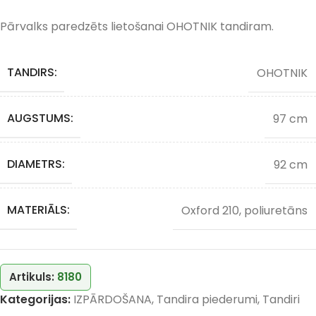
Pārvalks paredzēts lietošanai OHOTNIK tandiram.
TANDIRS:
OHOTNIK
AUGSTUMS:
97 cm
DIAMETRS:
92 cm
MATERIĀLS:
Oxford 210, poliuretāns
Artikuls:
8180
Kategorijas:
IZPĀRDOŠANA
,
Tandira piederumi
,
Tandiri