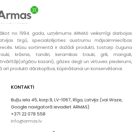
ākot no 1994. gada, uzņēmums ARMAS veiksmīgi darbojas
atvijas tirgū, specializējoties austrumu mājsaimniecības
recēs. Mūsu sortimentā ir dažādi produkti, tostarp čuguna
rauki, krāsnis, tandiri, keramikas trauki, grili, mangali,
trvārītāji(afgāņu kazani), gāzes degļi un virtuves piederumi,
ā arī produkti dārzkopībai, kūpināšanai un konservēšanai.
KONTAKTI
Buļļu iela 45, korp.9, LV-1067, Rīga, Latvija (vai Waze,
Google navigatorā ievadiet ARMAS)
+371 22 078 558
info@armas.lv