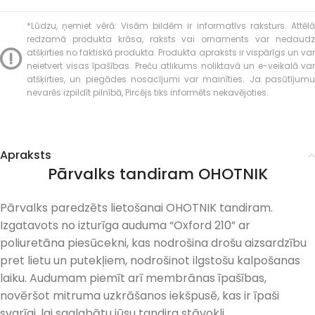
*Lūdzu, ņemiet vērā: Visām bildēm ir informatīvs raksturs. Attēlā
redzamā produkta krāsa, raksts vai ornaments var nedaudz
atšķirties no faktiskā produkta. Produkta apraksts ir vispārīgs un var
neietvert visas īpašības. Preču atlikums noliktavā un e-veikalā var
atšķirties, un piegādes nosacījumi var mainīties. Ja pasūtījumu
nevarēs izpildīt pilnībā, Pircējs tiks informēts nekavējoties.
Apraksts
Pārvalks tandiram OHOTNIK
Pārvalks paredzēts lietošanai OHOTNIK tandiram.
Izgatavots no izturīga auduma “Oxford 210” ar
poliuretāna piesūcekni, kas nodrošina drošu aizsardzību
pret lietu un putekļiem, nodrošinot ilgstošu kalpošanas
laiku. Audumam piemīt arī membrānas īpašības,
novēršot mitruma uzkrāšanos iekšpusē, kas ir īpaši
svarīgi, lai saglabātu jūsu tandira stāvokli.