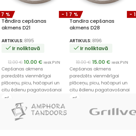
17%
-17%
-
Tandira cepšanas
Tandira cepšanas
akmens D21
akmens D28
ARTIKULS:
8195
ARTIKULS:
8196
Ir noliktavā
Ir noliktavā
10.00
€
15.00
€
12.00
€
18.00
€
iesk.PVN
iesk.PVN
Cepšanas akmens
Cepšanas akmens
paredzēts vienmērīgai
paredzēts vienmērīgai
plāceņu, picu, hačapuri un
plāceņu, picu, hačapuri un
citu ēdienu pagatavošanai
citu ēdienu pagatavošanai
tandirā.
tandirā.