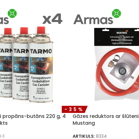
-35%
i propāns-butāns 220 g, 4
Gāzes reduktors ar šlūten
kts
Mustang
1-1
ARTIKULS:
8334