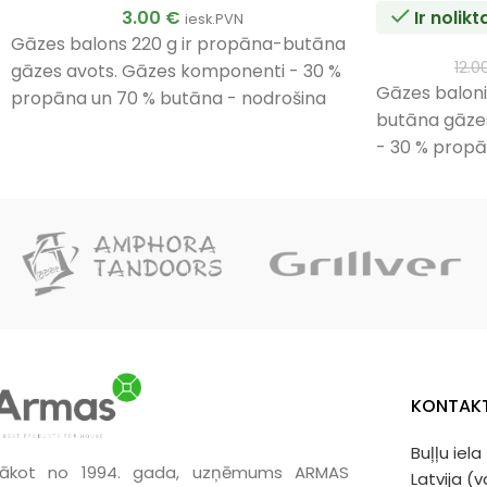
3.00
€
Ir nolik
iesk.PVN
Gāzes balons 220 g ir propāna-butāna
12.0
gāzes avots. Gāzes komponenti - 30 %
Gāzes baloni 
propāna un 70 % butāna - nodrošina
butāna gāze
efektīvu sadegšanu pat pie zemām
- 30 % propā
temperatūrām līdz pat -10 °C.
nodrošina ef
zemām tempe
KONTAKT
Buļļu iela
ākot no 1994. gada, uzņēmums ARMAS
Latvija (