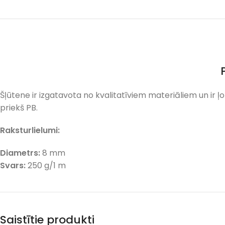
Šļūtene ir izgatavota no kvalitatīviem materiāliem un ir ļot
priekš PB.
Raksturlielumi:
Diametrs:
8 mm
Svars:
250 g/1 m
Saistītie produkti