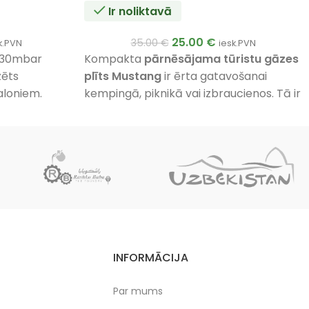
Ir noliktavā
25.00
€
35.00
€
k.PVN
iesk.PVN
i 30mbar
Kompakta
pārnēsājama tūristu gāzes
zēts
plīts Mustang
ir ērta gatavošanai
aloniem.
kempingā, piknikā vai izbraucienos. Tā ir
 spiedienu
laba izvēle kempingotājiem,
makšķerniekiem, medniekiem un kravas
automašīnu vadītājiem.
Darbojas ar
220 g butāna gāzes baloniem
(EN 417)
un nodrošina stabilu liesmu ikdienas
gatavošanai ārā.
INFORMĀCIJA
Par mums