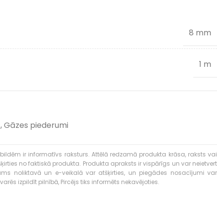
8 mm
1 m
s
,
Gāzes piederumi
bildēm ir informatīvs raksturs. Attēlā redzamā produkta krāsa, raksts vai
ties no faktiskā produkta. Produkta apraksts ir vispārīgs un var neietvert
kums noliktavā un e-veikalā var atšķirties, un piegādes nosacījumi var
rēs izpildīt pilnībā, Pircējs tiks informēts nekavējoties.