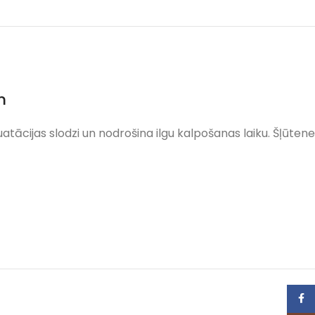
m
uatācijas slodzi un nodrošina ilgu kalpošanas laiku. Šļūtene
Face