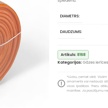
spiedienu.
DIAMETRS:
DAUDZUMS:
Artikuls:
8168
Kategorijas:
Gāzes ierīce
*Lūdzu, ņemiet vērā: Visām 
ornaments var nedaudz atšķir
visas īpašības. Preču atli
mainīties. Ja pasūtījumu neva