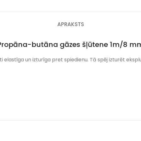
APRAKSTS
Propāna-butāna gāzes šļūtene 1m/8 m
i elastīga un izturīga pret spiedienu. Tā spēj izturēt ekspl