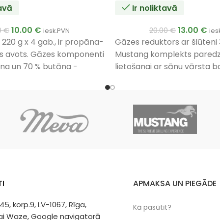
tavā
Ir noliktavā
10.00
€
13.00
€
0
€
20.00
€
iesk.PVN
ies
220 g x 4 gab., ir propāna-
Gāzes reduktors ar šlūten
s avots. Gāzes komponenti
Mustang komplekts pared
na un 70 % butāna -
lietošanai ar sānu vārsta b
ektīvu sadegšanu pat pie
Reduktors nodrošina darba
ratūrām līdz pat -10 °C.
30 mbar
.
I
APMAKSA UN PIEGĀDE
 45, korp.9, LV-1067, Rīga,
Kā pasūtīt?
vai Waze, Google navigatorā