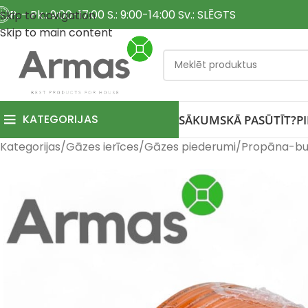
P. - Pk.: 9:00-17:00 S.: 9:00-14:00 Sv.: SLĒGTS
Skip to navigation
Skip to main content
KATEGORIJAS
SĀKUMS
KĀ PASŪTĪT?
P
Kategorijas
Gāzes ierīces
Gāzes piederumi
Propāna-bu