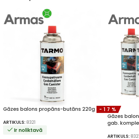
Gāzes balons propāns-butāns 220g
-17%
Gāzes balon
ARTIKULS:
8321
gab. komple
Ir noliktavā
ARTIKULS:
832