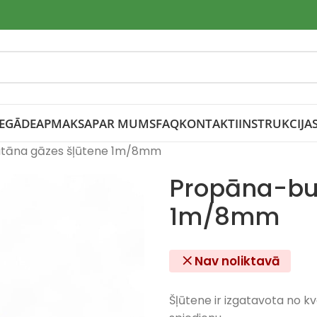
IEGĀDE
APMAKSA
PAR MUMS
FAQ
KONTAKTI
INSTRUKCIJA
tāna gāzes šļūtene 1m/8mm
Propāna-bu
1m/8mm
Nav noliktavā
Šļūtene ir izgatavota no kva