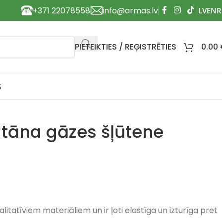
+371 22078558
info@armas.lv
PIETEIKTIES / REĢISTRĒTIES
0.00
S
tāna gāzes šļūtene
litatīviem materiāliem un ir ļoti elastīga un izturīga pret