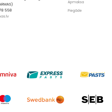
Apmaksa
 ARMAS)
78 558
Piegāde
as.lv