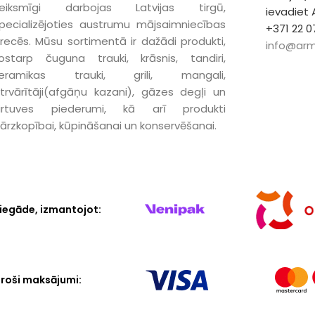
eiksmīgi darbojas Latvijas tirgū,
ievadiet
pecializējoties austrumu mājsaimniecības
+371 22 0
recēs. Mūsu sortimentā ir dažādi produkti,
info@arm
ostarp čuguna trauki, krāsnis, tandiri,
keramikas trauki, grili, mangali,
trvārītāji(afgāņu kazani), gāzes degļi un
irtuves piederumi, kā arī produkti
ārzkopībai, kūpināšanai un konservēšanai.
iegāde, izmantojot:
roši maksājumi: