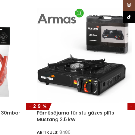
Inst
TikTo
-29%
i 30mbar
Pārnēsājama tūristu gāzes plīts
Mustang 2,5 kW
ARTIKULS:
8486