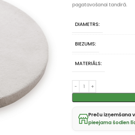
pagatavošanai tandirā.
DIAMETRS:
BIEZUMS:
MATERIĀLS:
Preču izņemšana v
pieejama šodien lī