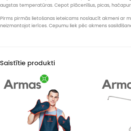
augstas temperatūras. Cepot plācenīšus, picas, hačapur
Pirms pirmās lietošanas ieteicams noslaucīt akmeni ar mit
neizmantojot ierīces. Cepumu liek pēc akmens sasildīšan
Saistītie produkti