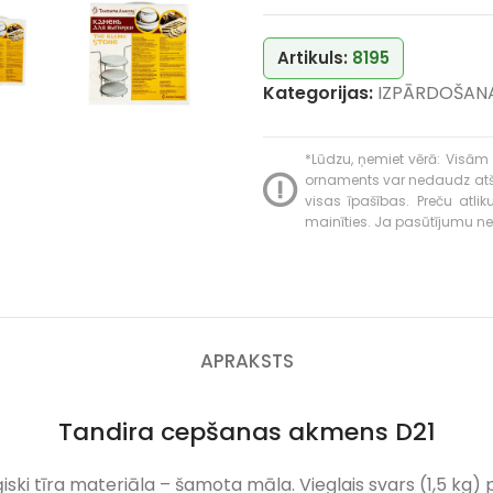
Artikuls:
8195
Kategorijas:
IZPĀRDOŠAN
*Lūdzu, ņemiet vērā: Visām 
ornaments var nedaudz atšķir
visas īpašības. Preču atli
mainīties. Ja pasūtījumu neva
APRAKSTS
Tandira cepšanas akmens D21
tīra materiāla – šamota māla. Vieglais svars (1,5 kg) padar