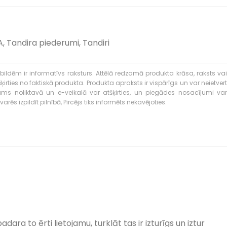
A
,
Tandira piederumi
,
Tandiri
bildēm ir informatīvs raksturs. Attēlā redzamā produkta krāsa, raksts vai
ties no faktiskā produkta. Produkta apraksts ir vispārīgs un var neietvert
kums noliktavā un e-veikalā var atšķirties, un piegādes nosacījumi var
rēs izpildīt pilnībā, Pircējs tiks informēts nekavējoties.
a to ērti lietojamu, turklāt tas ir izturīgs un iztur