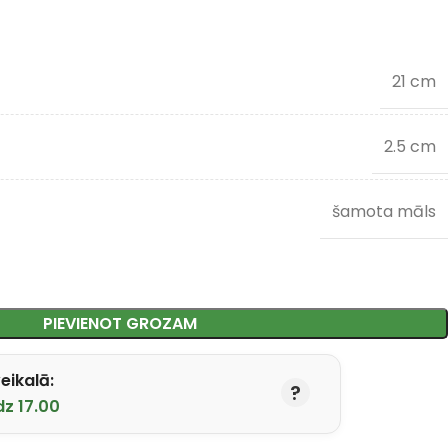
21 cm
2.5 cm
šamota māls
PIEVIENOT GROZAM
eikalā:
dz 17.00