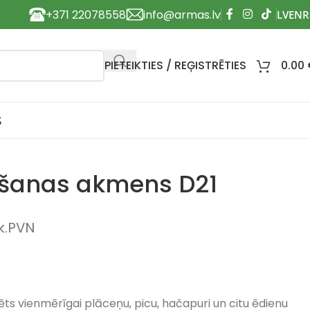
+371 22078558
info@armas.lv
PIETEIKTIES / REĢISTRĒTIES
0.00
S
pšanas akmens D21
k.PVN
 vienmērīgai plāceņu, picu, hačapuri un citu ēdienu