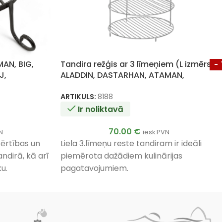
MAN, BIG,
Tandira režģis ar 3 līmeņiem (L izmērs)
-
J,
ALADDIN, DASTARHAN, ATAMAN,
ALADDIN MINI, SKIF
ARTIKULS:
8188
Ir noliktavā
70.00
€
N
iesk.PVN
 ērtības un
Liela 3.līmeņu reste tandiram ir ideāli
ndirā, kā arī
piemērota dažādiem kulinārijas
u.
pagatavojumiem.