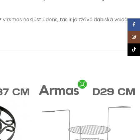
virsmas nokļūst ūdens, tas ir jāizžāvē dabiskā veidā,
Face
Inst
TikTo