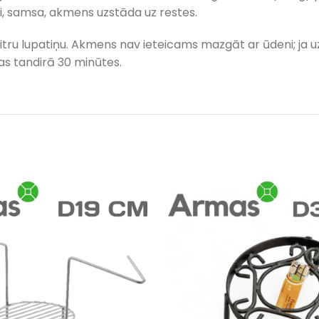
i, samsa, akmens uzstāda uz restes.
ru lupatiņu. Akmens nav ieteicams mazgāt ar ūdeni; ja uz 
as tandirā 30 minūtes.