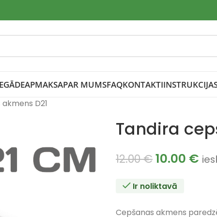
IEGĀDE
APMAKSA
PAR MUMS
FAQ
KONTAKTI
INSTRUKCIJA
s akmens D21
Tandira ce
10.00
€
12.00
€
ies
Ir noliktavā
Cepšanas akmens paredzēts