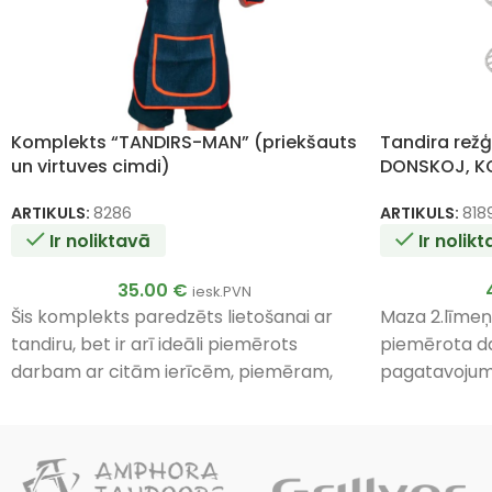
Komplekts “TANDIRS-MAN” (priekšauts
Tandira režģ
un virtuves cimdi)
DONSKOJ, K
ARTIKULS:
8286
ARTIKULS:
818
Ir noliktavā
Ir nolik
35.00
€
iesk.PVN
Šis komplekts paredzēts lietošanai ar
Maza 2.līmeņu
tandiru, bet ir arī ideāli piemērots
piemērota da
darbam ar citām ierīcēm, piemēram,
pagatavojum
krāsni, mangali vai cepli. Priekšauts
pasargā kulinārus no koksnes
putekļiem, pelniem un taukiem, kamēr
cimdi nodrošina aizsardzību pret