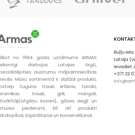
apdegumiem un citiem netīrumiem.
KONTAKT
Buļļu iela
ākot no 1994. gada, uzņēmums ARMAS
Latvija (
eiksmīgi darbojas Latvijas tirgū,
ievadiet
pecializējoties austrumu mājsaimniecības
+371 22 0
recēs. Mūsu sortimentā ir dažādi produkti,
info@arm
ostarp čuguna trauki, krāsnis, tandiri,
keramikas trauki, grili, mangali,
trvārītāji(afgāņu kazani), gāzes degļi un
irtuves piederumi, kā arī produkti
ārzkopībai, kūpināšanai un konservēšanai.