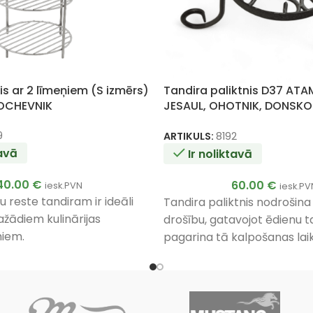
is ar 2 līmeņiem (S izmērs)
Tandira paliktnis D37 ATA
OCHEVNIK
JESAUL, OHOTNIK, DONSKO
KOCHEVNIK
9
ARTIKULS:
8192
tavā
Ir noliktavā
40.00
€
60.00
€
iesk.PVN
iesk.PV
 reste tandiram ir ideāli
Tandira paliktnis nodrošina
žādiem kulinārijas
drošību, gatavojot ēdienu ta
iem.
pagarina tā kalpošanas laik