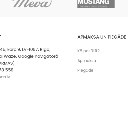
I
APMAKSA UN PIEGĀDE
 45, korp.9, LV-1067, Rīga,
Kā pasūtīt?
vai Waze, Google navigatorā
Apmaksa
 ARMAS)
78 558
Piegāde
as.lv