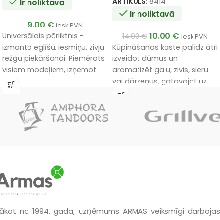
ARTIKULS:
8414
Ir noliktavā
Ir noliktavā
9.00
€
iesk.PVN
10.00
€
Universālais pārliktnis -
14.00
€
iesk.PVN
izmanto eglīšu, iesmiņu, zivju
Kūpināšanas kaste palīdz ātri
režģu piekāršanai. Piemērots
izveidot dūmus un
visiem modeļiem, izņemot
aromatizēt gaļu, zivis, sieru
DONSKOJ un KOCHEVNIK.
vai dārzeņus, gatavojot uz
grila. Piepildiet kastīti ar
kūpināšanas skaidām un
novietojiet tieši uz degļiem.
Dūmi izveidosies ātri un
vienmērīgi.
ākot no 1994. gada, uzņēmums ARMAS veiksmīgi darbojas