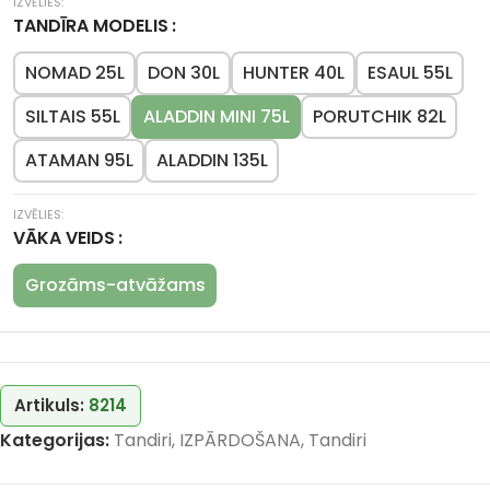
TANDĪRA MODELIS
NOMAD 25L
DON 30L
HUNTER 40L
ESAUL 55L
SILTAIS 55L
ALADDIN MINI 75L
PORUTCHIK 82L
ATAMAN 95L
ALADDIN 135L
VĀKA VEIDS
Grozāms-atvāžams
Artikuls:
8214
Kategorijas:
Tandiri
,
IZPĀRDOŠANA
,
Tandiri