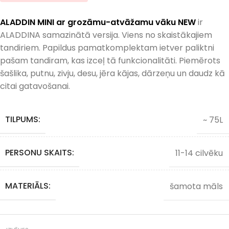
ALADDIN MINI ar grozāmu-atvāžamu vāku NEW
ir
ALADDINA samazinātā versija. Viens no skaistākajiem
tandiriem. Papildus pamatkomplektam ietver paliktni
pašam tandiram, kas izceļ tā funkcionalitāti. Piemērots
šašlika, putnu, zivju, desu, jēra kājas, dārzeņu un daudz kā
citai gatavošanai.
TILPUMS:
~ 75L
PERSONU SKAITS:
11-14 cilvēku
MATERIĀLS:
šamota māls