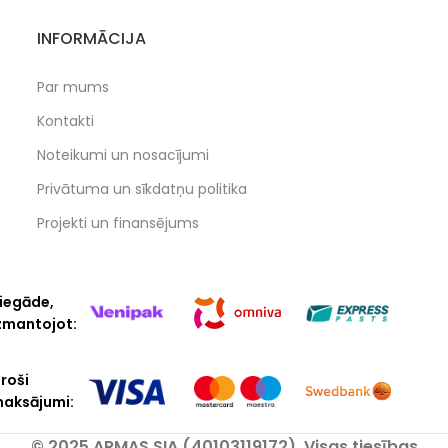
INFORMĀCIJA
Par mums
Kontakti
Noteikumi un nosacījumi
Privātuma un sīkdatņu politika
Projekti un finansējums
iegāde,
zmantojot:
roši
aksājumi:
© 2025 ARMAS SIA (40103119172). Visas tiesības