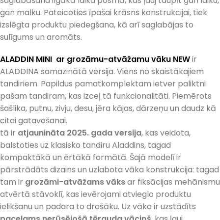
saglabāšana ilgākā laika posmā, kas ļauj taupīt gan laiku,
gan malku. Pateicoties īpašai krāsns konstrukcijai, tiek
izslēgta produktu piedegšana, kā arī saglabājas to
sulīgums un aromāts.
ALADDIN MINI
ar grozāmu-atvāžamu vāku NEW
ir
ALADDINA samazinātā versija. Viens no skaistākajiem
tandiriem. Papildus pamatkomplektam ietver paliktni
pašam tandiram, kas izceļ tā funkcionalitāti. Piemērots
šašlika, putnu, zivju, desu, jēra kājas, dārzeņu un daudz kā
citai gatavošanai.
tā ir
atjaunināta 2025. gada versija
, kas veidota,
balstoties uz klasisko tandiru Aladdins, tagad
kompaktākā un ērtākā formātā. Šajā modelī ir
pārstrādāts dizains un uzlabota vāka konstrukcija: tagad
tam ir
grozāmi-atvāžams vāks
ar fiksācijas mehānismu
atvērtā stāvoklī, kas ievērojami atvieglo produktu
ielikšanu un padara to drošāku. Uz vāka ir uzstādīts
paceļams nerūsējošā tērauda vāciņš
, kas ļauj