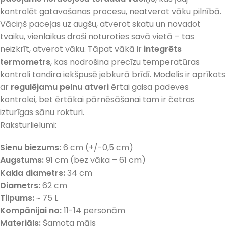
kontrolēt gatavošanas procesu, neatverot vāku pilnībā.
Vāciņš paceļas uz augšu, atverot skatu un novadot
tvaiku, vienlaikus droši noturoties savā vietā – tas
neizkrīt, atverot vāku. Tāpat vākā ir
integrēts
termometrs
, kas nodrošina precīzu temperatūras
kontroli tandira iekšpusē jebkurā brīdī. Modelis ir aprīkots
ar
regulējamu pelnu atveri
ērtai gaisa padeves
kontrolei, bet ērtākai pārnēsāšanai tam ir četras
izturīgas sānu rokturi.
Raksturlielumi:
Sienu biezums:
6 cm (+/-0,5 cm)
Augstums:
91 cm (bez vāka – 61 cm)
Kakla diametrs:
34 cm
Diametrs:
62 cm
Tilpums:
~ 75 L
Kompānijai no:
11-14 personām
Materiāls:
Šamota māls