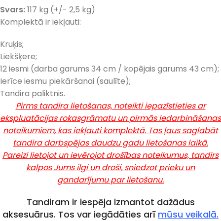
Svars:
117 kg (+/- 2,5 kg)
Komplektā ir iekļauti:
Kruķis;
Liekšķere;
12 iesmi (darba garums 34 cm / kopējais garums 43 cm);
Ierīce iesmu piekāršanai (saulīte);
Tandira paliktnis.
Pirms tandira lietošanas, noteikti iepazīstieties ar
ekspluatācijas rokasgrāmatu un pirmās iedarbināšanas
noteikumiem, kas iekļauti komplektā. Tas ļaus saglabāt
tandira darbspējas daudzu gadu lietošanas laikā.
Pareizi lietojot un ievērojot drošības noteikumus, tandirs
kalpos Jums ilgi un droši, sniedzot prieku un
gandarījumu par lietošanu.
Tandiram ir iespēja izmantot dažādus
aksesuārus. Tos var iegādāties arī
mūsu veikalā.