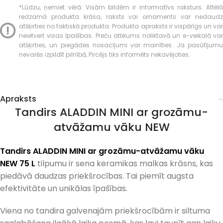
*Lūdzu, ņemiet vērā: Visām bildēm ir informatīvs raksturs. Attēlā
redzamā produkta krāsa, raksts vai ornaments var nedaudz
atšķirties no faktiskā produkta. Produkta apraksts ir vispārīgs un var
neietvert visas īpašības. Preču atlikums noliktavā un e-veikalā var
atšķirties, un piegādes nosacījumi var mainīties. Ja pasūtījumu
nevarēs izpildīt pilnībā, Pircējs tiks informēts nekavējoties.
Apraksts
Tandirs ALADDIN MINI ar grozāmu-
atvāžamu vāku NEW
Tandirs ALADDIN MINI ar grozāmu-atvāžamu vāku
NEW 75 L
tilpumu ir sena keramikas malkas krāsns, kas
piedāvā daudzas priekšrocības. Tai piemīt augsta
efektivitāte un unikālas īpašības.
Viena no tandira galvenajām priekšrocībām ir siltuma