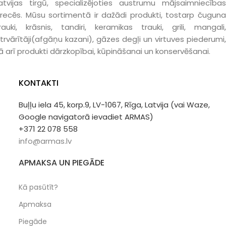
atvijas tirgū, specializējoties austrumu mājsaimniecības
recēs. Mūsu sortimentā ir dažādi produkti, tostarp čuguna
rauki, krāsnis, tandiri, keramikas trauki, grili, mangali,
trvārītāji(afgāņu kazani), gāzes degļi un virtuves piederumi,
ā arī produkti dārzkopībai, kūpināšanai un konservēšanai.
KONTAKTI
Buļļu iela 45, korp.9, LV-1067, Rīga, Latvija (vai Waze,
Google navigatorā ievadiet ARMAS)
+371 22 078 558
info@armas.lv
APMAKSA UN PIEGĀDE
Kā pasūtīt?
Apmaksa
Piegāde