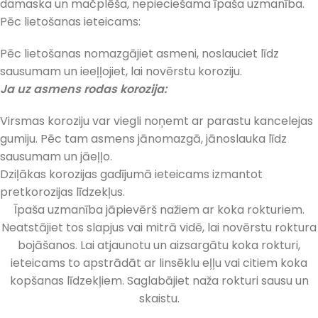
damaska un mačplēša, nepieciešama īpaša uzmanība.
Pēc lietošanas ieteicams:
Pēc lietošanas nomazgājiet asmeni, noslauсiet līdz
sausumam un ieeļļojiet, lai novērstu koroziju.
Ja uz asmens rodas korozija:
Virsmas koroziju var viegli noņemt ar parastu kancelejas
gumiju. Pēc tam asmens jānomazgā, jānoslauka līdz
sausumam un jāeļļo.
Dziļākas korozijas gadījumā ieteicams izmantot
pretkorozijas līdzekļus.
Īpaša uzmanība jāpievērš nažiem ar koka rokturiem.
Neatstājiet tos slapjus vai mitrā vidē, lai novērstu roktura
bojāšanos. Lai atjaunotu un aizsargātu koka rokturi,
ieteicams to apstrādāt ar linsēklu eļļu vai citiem koka
kopšanas līdzekļiem. Saglabājiet naža rokturi sausu un
skaistu.