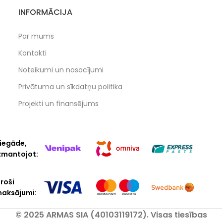
INFORMĀCIJA
Par mums
Kontakti
Noteikumi un nosacījumi
Privātuma un sīkdatņu politika
Projekti un finansējums
iegāde,
zmantojot:
roši
aksājumi:
© 2025 ARMAS SIA (40103119172). Visas tiesības