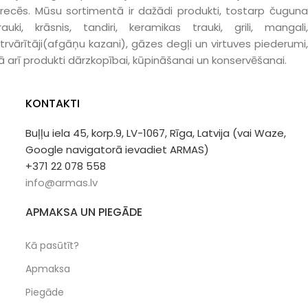
recēs. Mūsu sortimentā ir dažādi produkti, tostarp čuguna
rauki, krāsnis, tandiri, keramikas trauki, grili, mangali,
trvārītāji(afgāņu kazani), gāzes degļi un virtuves piederumi,
ā arī produkti dārzkopībai, kūpināšanai un konservēšanai.
KONTAKTI
Buļļu iela 45, korp.9, LV-1067, Rīga, Latvija (vai Waze,
Google navigatorā ievadiet ARMAS)
+371 22 078 558
info@armas.lv
APMAKSA UN PIEGĀDE
Kā pasūtīt?
Apmaksa
Piegāde