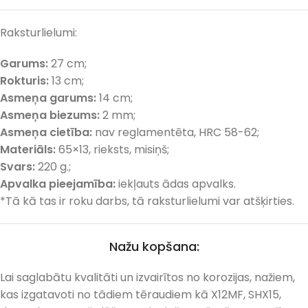
Raksturlielumi:
Garums:
27 cm;
Rokturis:
13 cm;
Asmeņa garums:
14 cm;
Asmeņa biezums:
2 mm;
Asmeņa cietība:
nav reglamentēta, HRC 58-62;
Materiāls:
65×13, rieksts, misiņš;
Svars:
220 g.;
Apvalka pieejamība:
iekļauts ādas apvalks.
*Tā kā tas ir roku darbs, tā raksturlielumi var atšķirties.
Nažu kopšana:
Lai saglabātu kvalitāti un izvairītos no korozijas, nažiem,
kas izgatavoti no tādiem tēraudiem kā X12MF, SHX15,