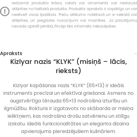
redzamā produkta krāsa, raksts vai ornaments var nedaudz
atšķirties no faktiskā produkta. Produkta apraksts ir vispārīgs un var
neietvert visas īpašības. Preču atlikums noliktavā un e-veikalā var
atšķirties, un piegādes nosacījumi var mainīties. Ja pasūtījumu
nevarēs izpildīt pilnībā, Pircējs tiks informēts nekavējoties.
Apraksts
Kizlyar nazis “KLYK” (misiņš – lācis,
rieksts)
Kizlyar kapāšanas nazis “KLYK” (65×13) ir ideāls
instruments precīzai un efektīvai griešanai. Asmens no
augstvērtīga tērauda 65×13 nodrošina izturību un
ilgmūžību. Rokturis ir izgatavots no skābarda ar misiņa
ieliktņiem, kas nodrošina drošu satvērienu un stilīgu
izskatu. Ideāls funkcionalitātes un eleganta dizaina
apvienojums pieredzējušiem kulināriem.