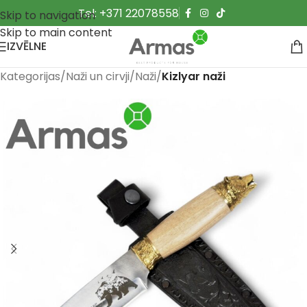
Tel: +371 22078558
Skip to navigation
Skip to main content
IZVĒLNE
Kategorijas
Naži un cirvji
Naži
Kizlyar naži