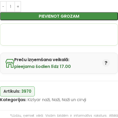
PIEVIENOT GROZAM
Preču izņemšana veikalā:
pieejama šodien līdz 17.00
Artikuls:
3970
Kategorijas:
Kizlyar naži
,
Naži
,
Naži un cirvji
*Lūdzu, ņemiet vērā: Visām bildēm ir informatīvs raksturs. Attēlā