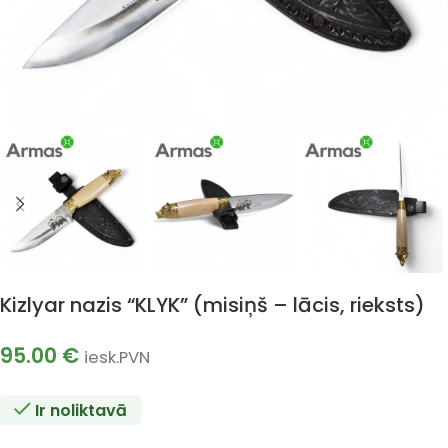
Kizlyar nazis “KLYK” (misiņš – lācis, rieksts)
95.00
€
iesk.PVN
Ir noliktavā