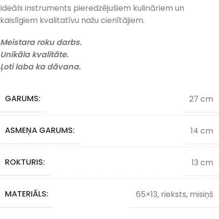
Ideāls instruments pieredzējušiem kulināriem un
kaislīgiem kvalitatīvu nažu cienītājiem.
Meistara roku darbs.
Unikāla kvalitāte.
Ļoti laba ka dāvana.
GARUMS:
27 cm
ASMEŅA GARUMS:
14 cm
ROKTURIS:
13 cm
MATERIĀLS:
65×13, rieksts, misiņš