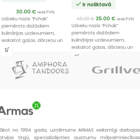
Ir noliktavā
30.00
€
iesk.PVN
35.00
€
Uzbeku nazis “Pchak”
45.00
€
iesk.PVN
Uzbeku nazis “Pchak”
piemērots dažādiem
piemērots dažādiem
kulinārijas uzdevumiem,
kulinārijas uzdevumiem,
ieskaitot gaļas, dārzeņu un
ieskaitot gaļas, dārzeņu un
citu ēdienu griešanai. Tā
citu ēdienu griešanai. Tā
unikālais dizains un materiāli
unikālais dizains un materiāli
nodrošina izturību un
nodrošina izturību un
efektivitāti lietošanā.
efektivitāti lietošanā.
Meistara roku darbs.
Meistara roku darbs.
Unikāla kvalitāte.
Unikāla kvalitāte.
Ļoti laba ka dāvana.
Ļoti laba ka dāvana.
ākot no 1994. gada, uzņēmums ARMAS veiksmīgi darbojas
atvijas tirgū, specializējoties austrumu mājsaimniecības