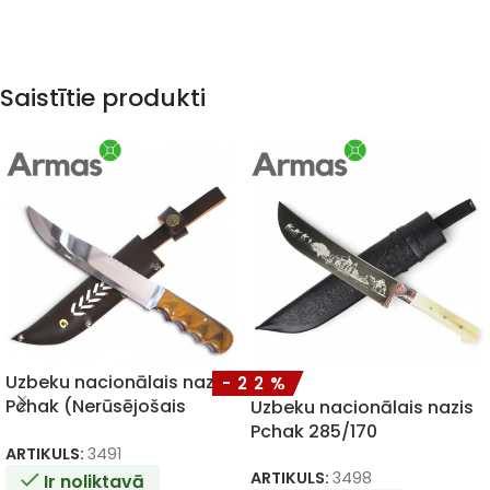
Saistītie produkti
Uzbeku nacionālais nazis
-22%
Pchak (Nerūsējošais
Uzbeku nacionālais nazis
tērauds) 295/175
Pchak 285/170
ARTIKULS:
3491
ARTIKULS:
3498
Ir noliktavā