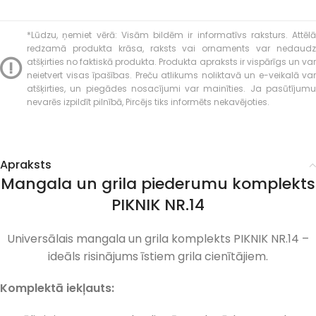
*Lūdzu, ņemiet vērā: Visām bildēm ir informatīvs raksturs. Attēlā
redzamā produkta krāsa, raksts vai ornaments var nedaudz
atšķirties no faktiskā produkta. Produkta apraksts ir vispārīgs un var
neietvert visas īpašības. Preču atlikums noliktavā un e-veikalā var
atšķirties, un piegādes nosacījumi var mainīties. Ja pasūtījumu
nevarēs izpildīt pilnībā, Pircējs tiks informēts nekavējoties.
Apraksts
Mangala un grila piederumu komplekts
PIKNIK NR.14
Universālais mangala un grila komplekts PIKNIK NR.14 –
ideāls risinājums īstiem grila cienītājiem.
Komplektā iekļauts: