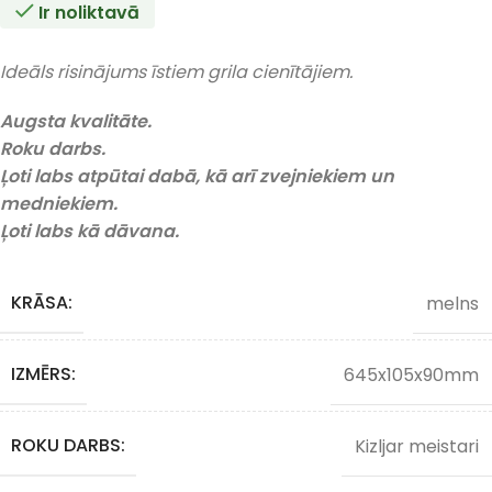
Ir noliktavā
Ideāls risinājums īstiem grila cienītājiem.
Augsta kvalitāte.
Roku darbs.
Ļoti labs atpūtai dabā, kā arī zvejniekiem un
medniekiem.
Ļoti labs kā dāvana.
KRĀSA:
melns
IZMĒRS:
645x105x90mm
ROKU DARBS:
Kizljar meistari