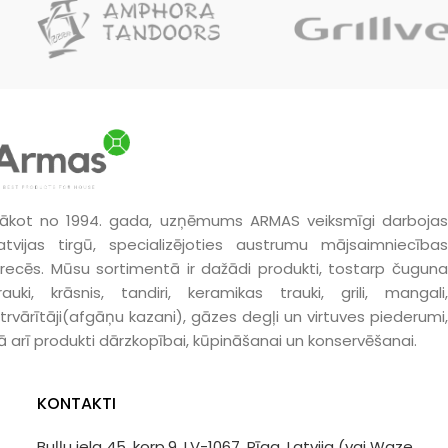
ākot no 1994. gada, uzņēmums ARMAS veiksmīgi darbojas
atvijas tirgū, specializējoties austrumu mājsaimniecības
recēs. Mūsu sortimentā ir dažādi produkti, tostarp čuguna
rauki, krāsnis, tandiri, keramikas trauki, grili, mangali,
trvārītāji(afgāņu kazani), gāzes degļi un virtuves piederumi,
ā arī produkti dārzkopībai, kūpināšanai un konservēšanai.
KONTAKTI
Buļļu iela 45, korp.9, LV-1067, Rīga, Latvija (vai Waze,