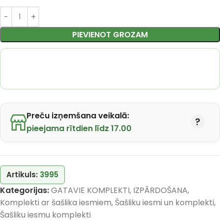
PIEVIENOT GROZAM
Preču izņemšana veikalā:
pieejama rītdien līdz 17.00
Artikuls:
3995
Kategorijas:
GATAVIE KOMPLEKTI
,
IZPĀRDOŠANA
,
Komplekti ar šašlika iesmiem
,
Šašliku iesmi un komplekti
,
Šašliku iesmu komplekti