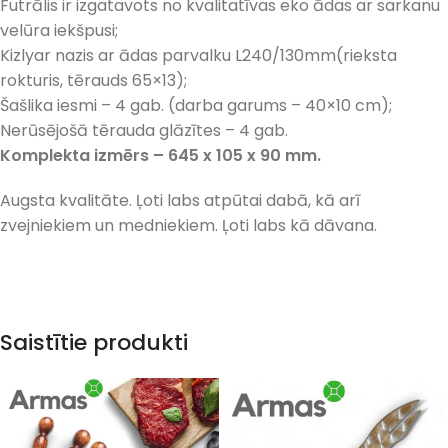
Futrālis ir izgatavots no kvalitatīvas eko ādas ar sarkanu
velūra iekšpusi;
Kizlyar nazis ar ādas parvalku L240/130mm(rieksta
rokturis, tērauds 65×13);
Šašlika iesmi – 4 gab. (darba garums – 40×10 cm);
Nerūsējošā tērauda glāzītes – 4 gab.
Komplekta izmērs – 645 x 105 x 90 mm.
Augsta kvalitāte. Ļoti labs atpūtai dabā, kā arī
zvejniekiem un medniekiem. Ļoti labs kā dāvana.
Saistītie produkti