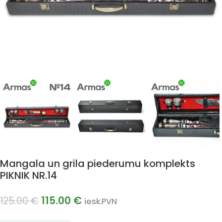
Mangala un grila piederumu komplekts
PIKNIK NR.14
115.00
€
125.00
€
iesk.PVN