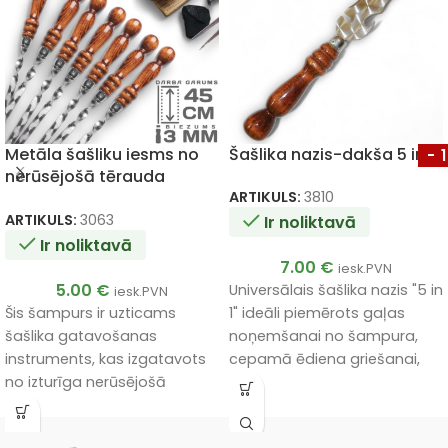
Metāla šašliku iesms no
Šašlika nazis-dakša 5 in 1
-
nerūsējošā tērauda
3x12x450mm
ARTIKULS:
3810
ARTIKULS:
3063
Ir noliktavā
Ir noliktavā
7.00
€
iesk.PVN
5.00
€
Universālais šašlika nazis "5 in
iesk.PVN
Šis šampurs ir uzticams
1" ideāli piemērots gaļas
šašlika gatavošanas
noņemšanai no šampura,
instruments, kas izgatavots
cepamā ēdiena griešanai,
no izturīga nerūsējošā
iesmu tīrīšanai, kā arī
tērauda ar ergonomisku
aprīkots ar dakšiņu un
koka rokturi.
pudeļu attaisāmo.