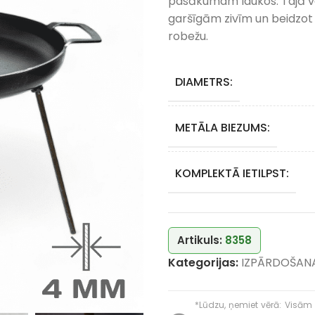
pasākumam laukos. Tajā va
garšīgām zivīm un beidzot
robežu.
DIAMETRS:
METĀLA BIEZUMS:
KOMPLEKTĀ IETILPST:
Artikuls:
8358
Kategorijas:
IZPĀRDOŠAN
*Lūdzu, ņemiet vērā: Visām 