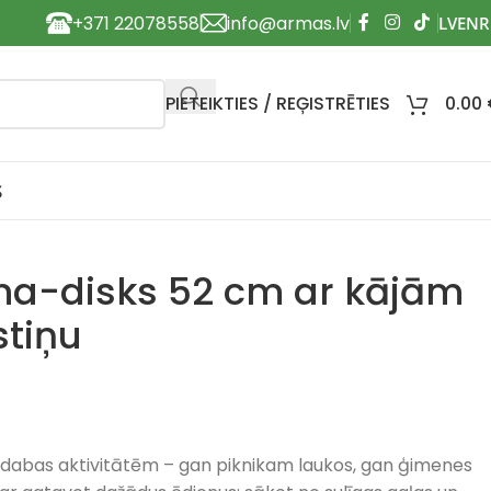
+371 22078558
info@armas.lv
PIETEIKTIES / REĢISTRĒTIES
0.00
S
na-disks 52 cm ar kājām
stiņu
rīvdabas aktivitātēm – gan piknikam laukos, gan ģimenes