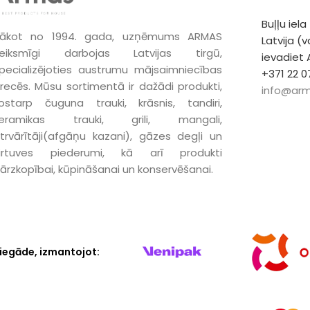
Buļļu iela
ākot no 1994. gada, uzņēmums ARMAS
Latvija (
eiksmīgi darbojas Latvijas tirgū,
ievadiet
pecializējoties austrumu mājsaimniecības
+371 22 0
recēs. Mūsu sortimentā ir dažādi produkti,
info@arm
ostarp čuguna trauki, krāsnis, tandiri,
keramikas trauki, grili, mangali,
trvārītāji(afgāņu kazani), gāzes degļi un
irtuves piederumi, kā arī produkti
ārzkopībai, kūpināšanai un konservēšanai.
iegāde, izmantojot: