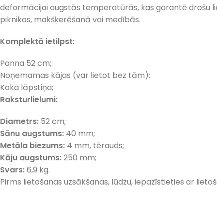
deformācijai augstās temperatūrās, kas garantē drošu liet
piknikos, makšķerēšanā vai medībās.
Komplektā ietilpst:
Panna 52 cm;
Noņemamas kājas (var lietot bez tām);
Koka lāpstiņa;
Raksturlielumi:
Diametrs:
52 cm;
Sānu augstums:
40 mm;
Metāla biezums:
4 mm, tērauds;
Kāju augstums:
250 mm;
Svars:
6,9 kg.
Pirms lietošanas uzsākšanas, lūdzu, iepazīstieties ar lietoš