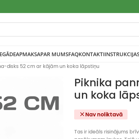
IEGĀDE
APMAKSA
PAR MUMS
FAQ
KONTAKTI
INSTRUKCIJA
na-disks 52 cm ar kājām un koka lāpstiņu
Piknika pan
un koka lāp
Nav noliktavā
Tas ir ideāls risinājums b