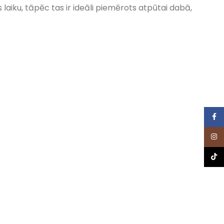
laiku, tāpēc tas ir ideāli piemērots atpūtai dabā,
Face
Inst
TikTo