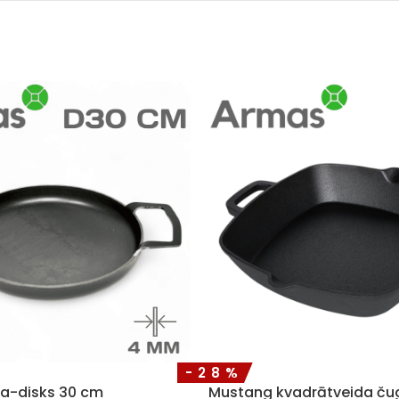
-28%
na-disks 30 cm
Mustang kvadrātveida č