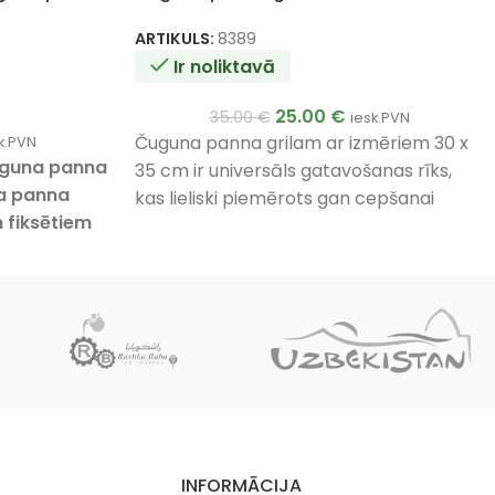
ARTIKULS:
8389
Ir noliktavā
25.00
€
35.00
€
iesk.PVN
Čuguna panna grilam ar izmēriem 30 x
k.PVN
uguna panna
35 cm ir universāls gatavošanas rīks,
a panna
kas lieliski piemērots gan cepšanai
 fiksētiem
cepeškrāsnī, gan grilēšanai.
ruma
iska
x 26 cm
INFORMĀCIJA