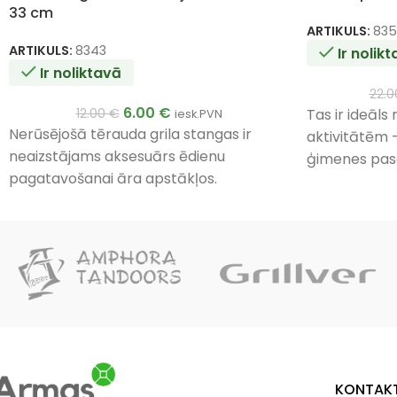
33 cm
ARTIKULS:
835
ARTIKULS:
8343
Ir nolik
Ir noliktavā
22.
6.00
€
12.00
€
Tas ir ideāls
iesk.PVN
Nerūsējošā tērauda grila stangas ir
aktivitātēm 
neaizstājams aksesuārs ēdienu
ģimenes pas
pagatavošanai āra apstākļos.
gatavot dažā
sulīgas gaļa
beidzot ar s
sēnēm — jūsu 
KONTAKT