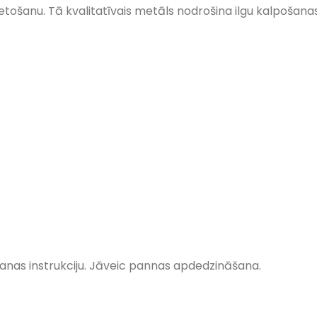
ošanu. Tā kvalitatīvais metāls nodrošina ilgu kalpošanas 
anas instrukciju.
Jāveic
pannas
apdedzināšana.