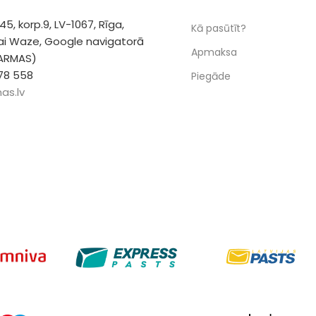
 45, korp.9, LV-1067, Rīga,
Kā pasūtīt?
vai Waze, Google navigatorā
Apmaksa
 ARMAS)
78 558
Piegāde
as.lv