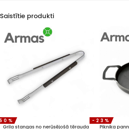
Saistītie produkti
-50%
-23%
Grila stangas no nerūsējošā tērauda
Piknika pan