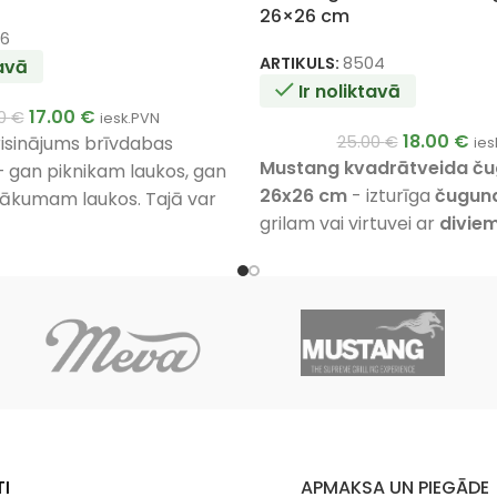
26×26 cm
6
ARTIKULS:
8504
tavā
Ir noliktavā
17.00
€
00
€
iesk.PVN
18.00
€
 risinājums brīvdabas
25.00
€
ies
Mustang kvadrātveida č
– gan piknikam laukos, gan
26x26 cm
- izturīga
čugun
ākumam laukos. Tajā var
grilam vai virtuvei ar
diviem
dus ēdienus: sākot no
rokturiem
un
diviem šķid
s un garšīgām zivīm un
nolaišanas snīpjiem
. Prakt
maržīgiem dārzeņiem un
kvadrātveida forma ar 26 
iztēlei nav robežu.
gatavošanas virsmu.
I
APMAKSA UN PIEGĀDE