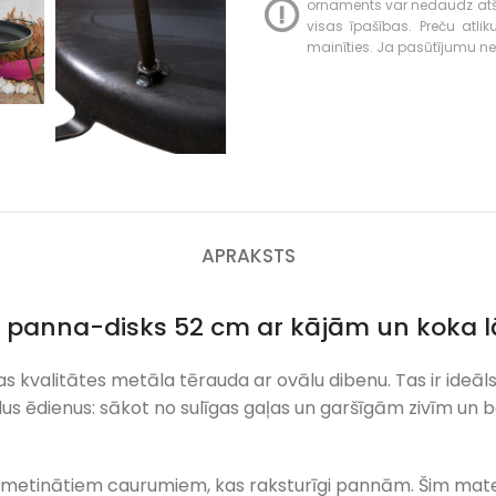
ornaments var nedaudz atšķir
visas īpašības. Preču atli
mainīties. Ja pasūtījumu neva
APRAKSTS
a panna-disks 52 cm ar kājām un koka l
as kvalitātes metāla tērauda ar ovālu dibenu. Tas ir ideāl
 ēdienus: sākot no sulīgas gaļas un garšīgām zivīm un b
metinātiem caurumiem, kas raksturīgi pannām. Šim materi