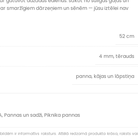
r gatavot dažādus ēdienus: sākot no sulīgas gaļas un
 ar smaržīgiem dārzeņiem un sēnēm — jūsu iztēlei nav
52 cm
4 mm, tērauds
panna, kājas un lāpstiņa
A
,
Pannas un sadži
,
Piknika pannas
bildēm ir informatīvs raksturs. Attēlā redzamā produkta krāsa, raksts vai