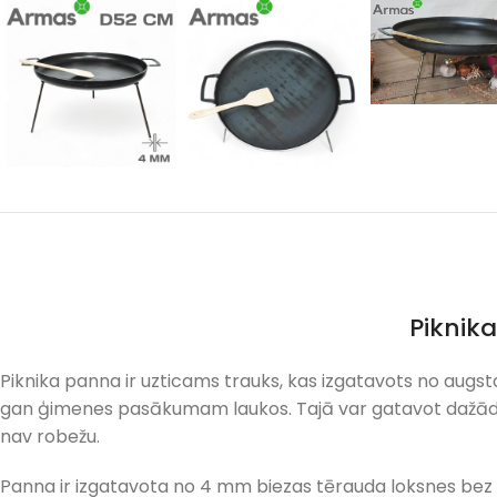
Piknik
Piknika panna ir uzticams trauks, kas izgatavots no augst
gan ģimenes pasākumam laukos. Tajā var gatavot dažādus
nav robežu.
Panna ir izgatavota no 4 mm biezas tērauda loksnes bez 