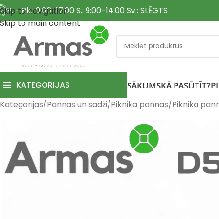
P. - Pk.: 9:00-17:00 S.: 9:00-14:00 Sv.: SLĒGTS
Skip to navigation
Skip to main content
KATEGORIJAS
SĀKUMS
KĀ PASŪTĪT?
P
Kategorijas
Pannas un sadži
Piknika pannas
Piknika pan