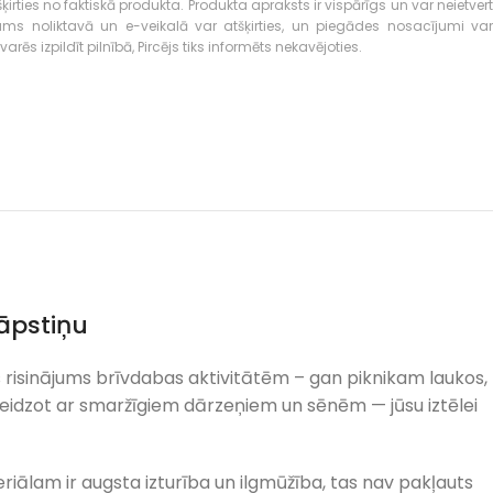
ties no faktiskā produkta. Produkta apraksts ir vispārīgs un var neietvert
kums noliktavā un e-veikalā var atšķirties, un piegādes nosacījumi var
rēs izpildīt pilnībā, Pircējs tiks informēts nekavējoties.
āpstiņu
s risinājums brīvdabas aktivitātēm – gan piknikam laukos,
eidzot ar smaržīgiem dārzeņiem un sēnēm — jūsu iztēlei
ālam ir augsta izturība un ilgmūžība, tas nav pakļauts