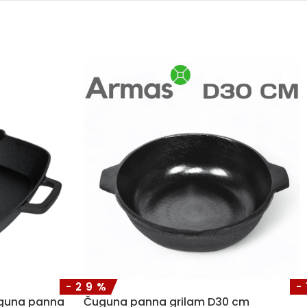
-29%
-
uguna panna
Čuguna panna grilam D30 cm