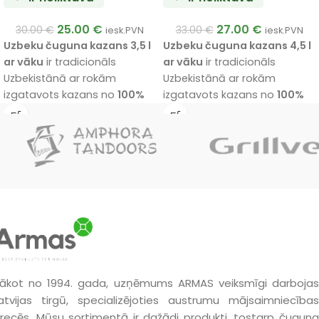
25.00
€
27.00
€
30.00
€
33.00
€
iesk.PVN
iesk.PVN
Uzbeku čuguna kazans 3,5 l
Uzbeku čuguna kazans 4,5 l
ar vāku
ir tradicionāls
ar vāku
ir tradicionāls
Uzbekistānā ar rokām
Uzbekistānā ar rokām
izgatavots kazans no
100%
izgatavots kazans no
100%
čuguna
ar aptuveni
6 mm
čuguna
ar aptuveni
6 mm
biezām sieniņām
, noslīpētu
biezām sieniņām
, noslīpētu
iekšējo virsmu, plakanu ārējo
iekšējo virsmu, plakanu ārējo
dibenu un alumīnija vāku.
dibenu un alumīnija vāku.
Piemērots plovam, zupām,
Piemērots plovam, zupām,
sautējumiem, gaļas, dārzeņu
sautējumiem, gaļas, dārzeņu
un citu ēdienu gatavošanai
un citu ēdienu gatavošanai
mājās un brīvā dabā.
mājās un brīvā dabā.
ākot no 1994. gada, uzņēmums ARMAS veiksmīgi darbojas
atvijas tirgū, specializējoties austrumu mājsaimniecības
recēs. Mūsu sortimentā ir dažādi produkti, tostarp čuguna