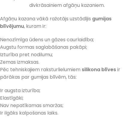
divkrāsainiem afgāņu kazaniem.
Afgāņu kazana vākā ražotājs uzstādījis
gumijas
blīvējumu
, kuram ir:
Nenozīmīga ūdens un gāzes caurlaidība;
Augstu formas saglabāšanas pakāpi;
Izturība pret nodilumu;
Zemas izmaksas.
Pēc tehniskajiem raksturlielumiem
silikona blīves
ir
pārākas par gumijas blīvēm, tās:
Ir augsta izturība;
Elastīgāki;
Nav nepatīkamas smaržas;
Ir ilgāks kalpošanas laiks.