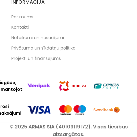
INFORMĀCIJA
Par mums
Kontakti
Noteikumi un nosacījumi
Privātuma un sīkdatņu politika
Projekti un finansējums
iegāde,
zmantojot:
roši
aksājumi:
© 2025 ARMAS SIA (40103119172). Visas tiesības
aizsargātas.