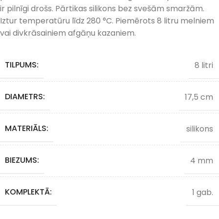
ir pilnīgi drošs. Pārtikas silikons bez svešām smaržām.
Iztur temperatūru līdz 280 °C. Piemērots 8 litru melniem
vai divkrāsainiem afgāņu kazaniem.
TILPUMS:
8 litri
DIAMETRS:
17,5 cm
MATERIĀLS:
silikons
BIEZUMS:
4 mm
KOMPLEKTĀ:
1 gab.