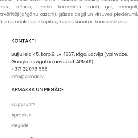
rauki, krāsnis, tandiri, keramikas trauki, grili, mangali,
trvārītāji(afgāņu kazani), gāzes degļi un virtuves piederumi,
ā arī produkti dārzkopībai, kūpināšanai un konservēšanai.
KONTAKTI
Buļļu iela 45, korp.9, LV-1067, Rīga, Latvija (vai Waze,
Google navigatorā ievadiet ARMAS)
+371 22 078 558
info@armas.lv
APMAKSA UN PIEGĀDE
Kā pasūtīt?
Apmaksa
Piegāde