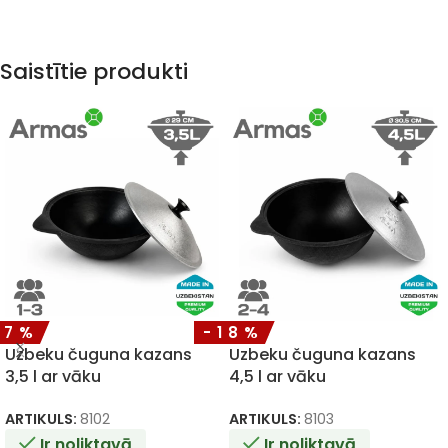
Saistītie produkti
17%
-18%
Uzbeku čuguna kazans
Uzbeku čuguna kazans
3,5 l ar vāku
4,5 l ar vāku
ARTIKULS:
8102
ARTIKULS:
8103
Ir noliktavā
Ir noliktavā