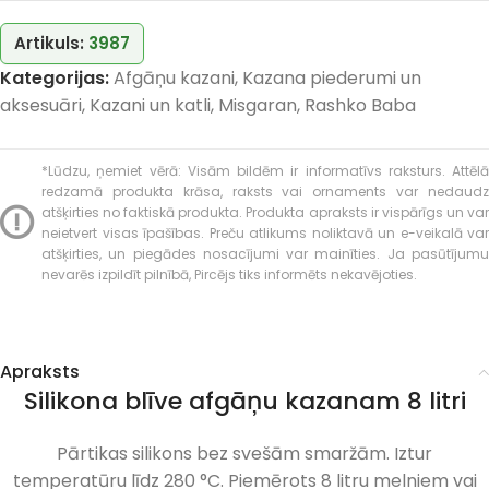
Artikuls:
3987
Kategorijas:
Afgāņu kazani
,
Kazana piederumi un
aksesuāri
,
Kazani un katli
,
Misgaran
,
Rashko Baba
*Lūdzu, ņemiet vērā: Visām bildēm ir informatīvs raksturs. Attēlā
redzamā produkta krāsa, raksts vai ornaments var nedaudz
atšķirties no faktiskā produkta. Produkta apraksts ir vispārīgs un var
neietvert visas īpašības. Preču atlikums noliktavā un e-veikalā var
atšķirties, un piegādes nosacījumi var mainīties. Ja pasūtījumu
nevarēs izpildīt pilnībā, Pircējs tiks informēts nekavējoties.
Apraksts
Silikona blīve afgāņu kazanam 8 litri
Pārtikas silikons bez svešām smaržām. Iztur
temperatūru līdz 280 °C. Piemērots 8 litru melniem vai