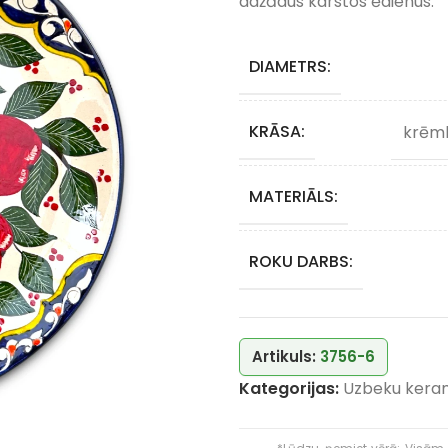
dažādus karstos ēdienus.
DIAMETRS:
KRĀSA:
krēmk
MATERIĀLS:
ROKU DARBS:
Artikuls:
3756-6
Kategorijas:
Uzbeku kera