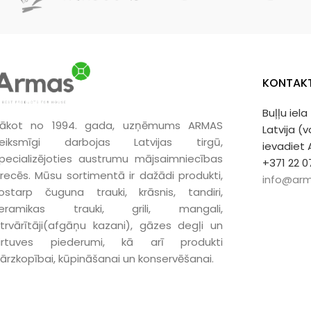
KONTAKT
Buļļu iela
ākot no 1994. gada, uzņēmums ARMAS
Latvija (
eiksmīgi darbojas Latvijas tirgū,
ievadiet
pecializējoties austrumu mājsaimniecības
+371 22 0
recēs. Mūsu sortimentā ir dažādi produkti,
info@arm
ostarp čuguna trauki, krāsnis, tandiri,
keramikas trauki, grili, mangali,
trvārītāji(afgāņu kazani), gāzes degļi un
irtuves piederumi, kā arī produkti
ārzkopībai, kūpināšanai un konservēšanai.