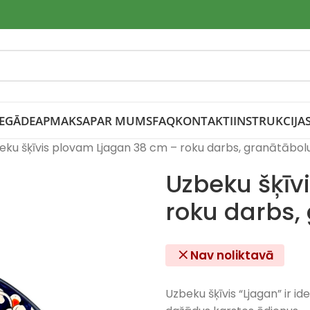
IEGĀDE
APMAKSA
PAR MUMS
FAQ
KONTAKTI
INSTRUKCIJA
eku šķīvis plovam Ljagan 38 cm – roku darbs, granātābolu
Uzbeku šķīv
roku darbs,
Nav noliktavā
Uzbeku šķīvis “Ljagan” ir id