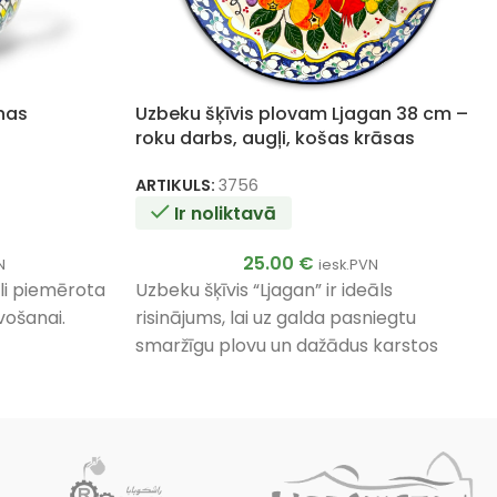
nas
Uzbeku šķīvis plovam Ljagan 38 cm –
roku darbs, augļi, košas krāsas
ARTIKULS:
3756
Ir noliktavā
25.00
€
N
iesk.PVN
āli piemērota
Uzbeku šķīvis “Ljagan” ir ideāls
vošanai.
risinājums, lai uz galda pasniegtu
smaržīgu plovu un dažādus karstos
ēdienus.