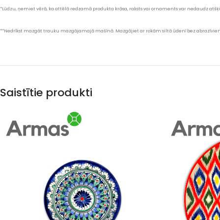
*Lūdzu, ņemiet vērā, ka attēlā redzamā produkta krāsa, raksts vai ornaments var nedaudz atšķir
**Nedrīkst mazgāt trauku mazgājamajā mašīnā. Mazgājiet ar rokām siltā ūdenī bez abrazīviem
Saistītie produkti