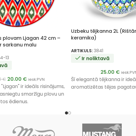
Uzbeku tējkanna 2L (Rištā
keramika)
is plovam Ljagan 42 cm –
ar sarkanu malu
ARTIKULS:
3841
4-13
Ir noliktavā
tavā
25.00
€
iesk.PV
20.00
€
Šī elegantā tējkanna ir ide
0
€
iesk.PVN
"Ljagan" ir ideāls risinājums,
aromatizētas tējas pagata
pasniegtu smaržīgu plovu un
tos ēdienus.