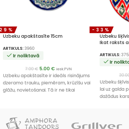
-29%
-33%
Uzbeku apakštasīte 15cm
Uzbeku šķīv
Ikat raksts 
ARTIKULS:
3960
ARTIKULS:
375
Ir noliktavā
Ir nolik
5.00
€
7.00
€
iesk.PVN
Uzbeku apakštasīte ir ideāls risinājums
30.0
Uzbeku šķīvis 
dzeramo trauku, piemēram, krūzīšu vai
lai uz galda 
glāžu, novietošanai. Tā ir ne tikai
dažādus kars
funkcionāla, bet arī dekoratīva detaļa,
kas iederēsies gan mājas, gan svētku
galdā.