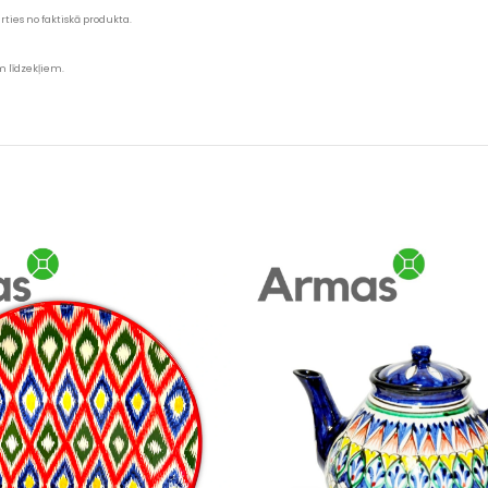
ties no faktiskā produkta.
 līdzekļiem.