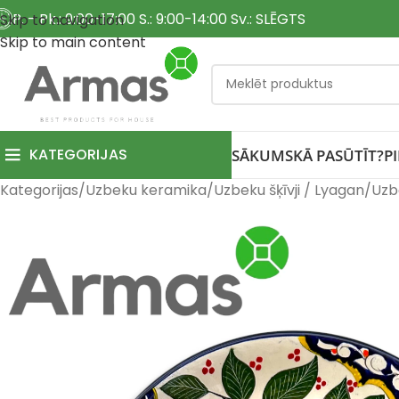
P. - Pk.: 9:00-17:00 S.: 9:00-14:00 Sv.: SLĒGTS
Skip to navigation
Skip to main content
KATEGORIJAS
SĀKUMS
KĀ PASŪTĪT?
P
Kategorijas
Uzbeku keramika
Uzbeku šķīvji / Lyagan
Uzb