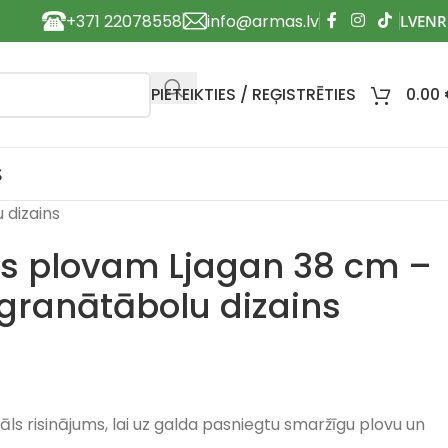
+371 22078558
info@armas.lv
PIETEIKTIES / REĢISTRĒTIES
0.00
S
 dizains
is plovam Ljagan 38 cm –
 granātābolu dizains
eāls risinājums, lai uz galda pasniegtu smaržīgu plovu un