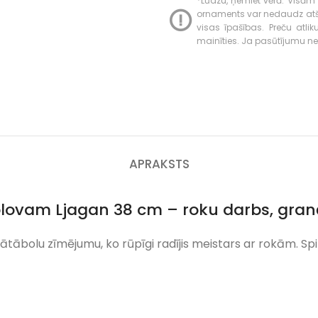
*Lūdzu, ņemiet vērā: Visām 
ornaments var nedaudz atšķir
visas īpašības. Preču atli
mainīties. Ja pasūtījumu neva
APRAKSTS
plovam Ljagan 38 cm – roku darbs, gran
nātābolu zīmējumu, ko rūpīgi radījis meistars ar rokām. Sp