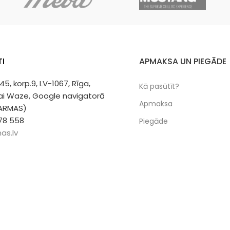
I
APMAKSA UN PIEGĀDE
 45, korp.9, LV-1067, Rīga,
Kā pasūtīt?
vai Waze, Google navigatorā
Apmaksa
 ARMAS)
78 558
Piegāde
as.lv