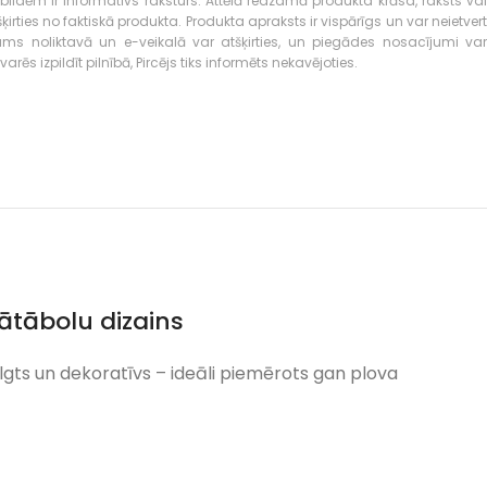
bildēm ir informatīvs raksturs. Attēlā redzamā produkta krāsa, raksts vai
ties no faktiskā produkta. Produkta apraksts ir vispārīgs un var neietvert
kums noliktavā un e-veikalā var atšķirties, un piegādes nosacījumi var
rēs izpildīt pilnībā, Pircējs tiks informēts nekavējoties.
ātābolu dizains
ilgts un dekoratīvs – ideāli piemērots gan plova