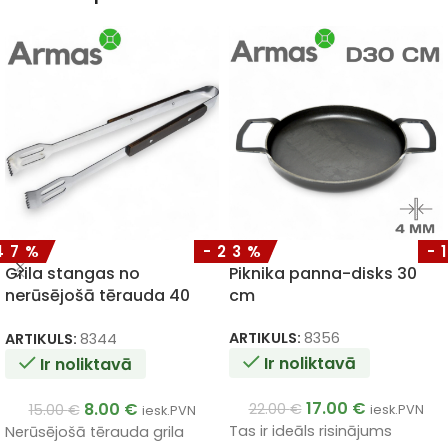
47%
-23%
-
Grila stangas no
Piknika panna-disks 30
nerūsējošā tērauda 40
cm
cm
ARTIKULS:
8356
ARTIKULS:
8344
Ir noliktavā
Ir noliktavā
17.00
€
8.00
€
22.00
€
15.00
€
iesk.PVN
iesk.PVN
Tas ir ideāls risinājums
Nerūsējošā tērauda grila