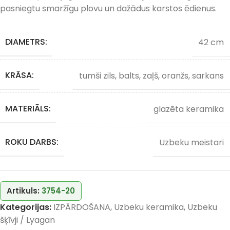
pasniegtu smaržīgu plovu un dažādus karstos ēdienus.
DIAMETRS:
42 cm
KRĀSA:
tumši zils, balts, zaļš, oranžs, sarkans
MATERIĀLS:
glazēta keramika
ROKU DARBS:
Uzbeku meistari
Artikuls:
3754-20
Kategorijas:
IZPĀRDOŠANA
,
Uzbeku keramika
,
Uzbeku
šķīvji / Lyagan