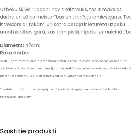
Uzbeku šķīvis “Ljagan” nav tikai trauks, tas ir mākslas
darbs, unikālas meistarības un tradīciju iemiesojums. Tas
ir veidots ar rokām, un katra detaļa ir ieturēta uzbeku
amatniecības garā, kas tam piešķir īpašu izsmalcinātību.
Diametrs:
42cm;
Roku darbs.
*Lūdzu, ņemiet vērā, ka attēlā redzamā produkta krāsa, raksts vai ornaments var nedaudz
atšķirties no faktiskā produkta. Katrs ljagans ir unikāls — iespējamas nelielas atšķirības rakstā
un tonī, kas padara Jūsu izvēlēto bļodu par neatkārtojamu mākslas darbu.
**Nedrīkst mazgāt trauku mazgājamajā mašīnā. Mazgājiet ar rokām siltā ūdenī bez
abrazīviem līdzekļiem.
Saistītie produkti