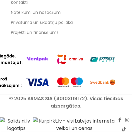
Kontakti
Noteikumi un nosacījumi
Privātuma un sīkdatņu politika
Projekti un finansējums
iegāde,
zmantojot:
roši
aksājumi:
© 2025 ARMAS SIA (40103119172). Visas tiesības
aizsargātas.