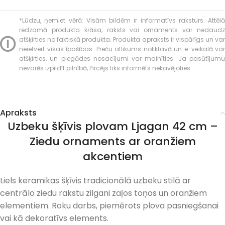
*Lūdzu, ņemiet vērā: Visām bildēm ir informatīvs raksturs. Attēlā
redzamā produkta krāsa, raksts vai ornaments var nedaudz
atšķirties no faktiskā produkta. Produkta apraksts ir vispārīgs un var
neietvert visas īpašības. Preču atlikums noliktavā un e-veikalā var
atšķirties, un piegādes nosacījumi var mainīties. Ja pasūtījumu
nevarēs izpildīt pilnībā, Pircējs tiks informēts nekavējoties.
Apraksts
Uzbeku šķīvis plovam Ljagan 42 cm –
Ziedu ornaments ar oranžiem
akcentiem
Liels keramikas šķīvis tradicionālā uzbeku stilā ar
centrālo ziedu rakstu zilgani zaļos toņos un oranžiem
elementiem. Roku darbs, piemērots plova pasniegšanai
vai kā dekoratīvs elements.